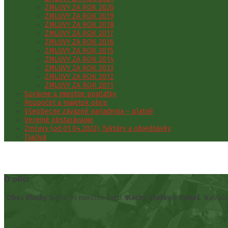
ZMLUVY ZA ROK 2020
ZMLUVY ZA ROK 2019
ZMLUVY ZA ROK 2018
ZMLUVY ZA ROK 2017
ZMLUVY ZA ROK 2016
ZMLUVY ZA ROK 2015
ZMLUVY ZA ROK 2014
ZMLUVY ZA ROK 2013
ZMLUVY ZA ROK 2012
ZMLUVY ZA ROK 2011
Správne a miestne poplatky
Rozpočet a majetok obce
Všeobecne záväzné nariadenia – platné
Verejné obstarávanie
Zmluvy (od 01.04.2022), faktúry a objednávky
Tlačivá
O obci
Obec Vlachy
tvoria tri miestne časti:
Vlachy
,
Vlašky
a
Krmeš
. Najväč