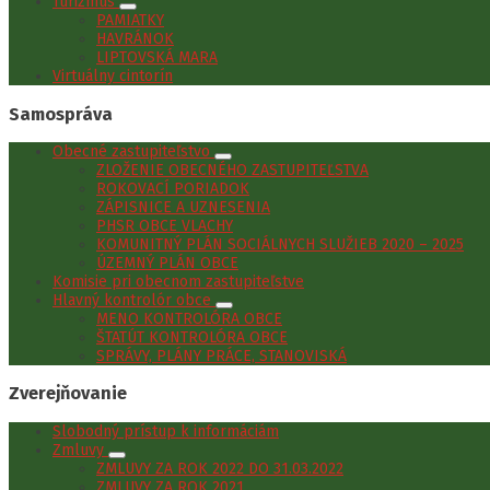
Turizmus
PAMIATKY
HAVRÁNOK
LIPTOVSKÁ MARA
Virtuálny cintorín
Samospráva
Obecné zastupiteľstvo
ZLOŽENIE OBECNÉHO ZASTUPITEĽSTVA
ROKOVACÍ PORIADOK
ZÁPISNICE A UZNESENIA
PHSR OBCE VLACHY
KOMUNITNÝ PLÁN SOCIÁLNYCH SLUŽIEB 2020 – 2025
ÚZEMNÝ PLÁN OBCE
Komisie pri obecnom zastupiteľstve
Hlavný kontrolór obce
MENO KONTROLÓRA OBCE
ŠTATÚT KONTROLÓRA OBCE
SPRÁVY, PLÁNY PRÁCE, STANOVISKÁ
Zverejňovanie
Slobodný prístup k informáciám
Zmluvy
ZMLUVY ZA ROK 2022 DO 31.03.2022
ZMLUVY ZA ROK 2021