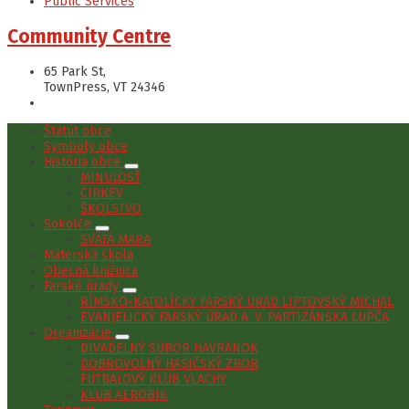
Public Services
Community Centre
65 Park St,
TownPress, VT 24346
Štatút obce
Symboly obce
História obce
MINULOSŤ
CIRKEV
ŠKOLSTVO
Sokolče
SVÄTÁ MARA
Materská škola
Obecná knižnica
Farské úrady
RÍMSKO-KATOLÍCKY FARSKÝ ÚRAD LIPTOVSKÝ MICHAL
EVANJELICKÝ FARSKÝ ÚRAD A. V. PARTIZÁNSKA ĽUPČA
Organizácie
DIVADELNÝ SÚBOR HAVRÁNOK
DOBROVOĽNÝ HASIČSKÝ ZBOR
FUTBALOVÝ KLUB VLACHY
KLUB AEROBIK