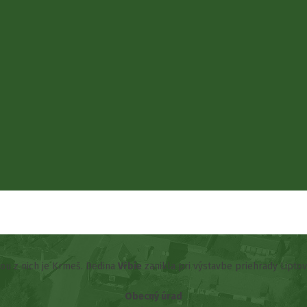
šou z nich je Krmeš. Dedina
Vŕbie
zanikla pri výstavbe priehrady Lipto
Obecný úrad