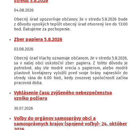
stredu 5.8.2026
04.08.2026
Obecný úrad upozorňuje občanov, že v stredu 5.8.2026 bude
z dôvodu vysokých teplôt obecný úrad otvorený len do 13:00
hod. Ďakujeme za pochopenie.
Zber papiera 5.8.2026
03.08.2026
Obecný úrad Vlachy oznamuje občanom, že v stredu 5.8.2026,
sa v našej obci uskutoční zber papiera. Z tohto dôvodu je
potrebné, aby ste modré vrecia s papierom, alebo modré
plastové kontajnery vyložili pred svoje brány najneskôr do
stredy rána do 6.00 hod., kedy zvozovej spoločnosti začína
pracovná doba.
Vyhlásenie času zvýšeného nebezpečenstva
vzniku požiaru
30.07.2026
Voľby do orgánov samosprávy obcí a
samosprávnych krajov (spojené voľby)- 24. október
2026