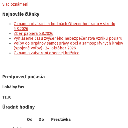
Viac oznámení
Najnovšie články
Oznam o otváracích hodinách Obecného úradu v stredu
5.8.2026
Zber papiera 5.8.2026
Vyhlásenie času zvýšeného nebezpečenstva vzniku požiaru
Voľby do orgánov samosprávy obcí a samosprávnych krajov
(spojené voľby)- 24. október 2026
Oznam o zatvorení obecnej knižnice
Predpoveď počasia
Lokálny čas
11:30
Úradné hodiny
Od
Do
Prestávka