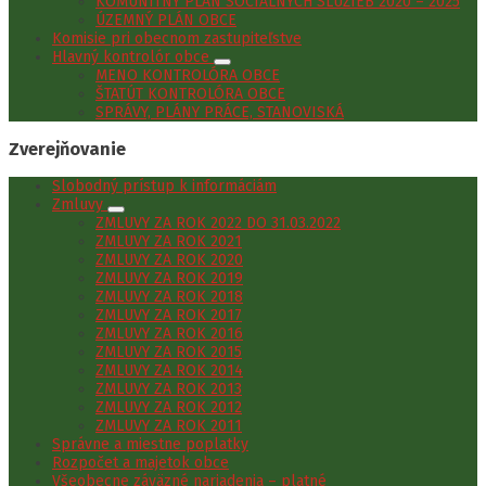
KOMUNITNÝ PLÁN SOCIÁLNYCH SLUŽIEB 2020 – 2025
ÚZEMNÝ PLÁN OBCE
Komisie pri obecnom zastupiteľstve
Hlavný kontrolór obce
MENO KONTROLÓRA OBCE
ŠTATÚT KONTROLÓRA OBCE
SPRÁVY, PLÁNY PRÁCE, STANOVISKÁ
Zverejňovanie
Slobodný prístup k informáciám
Zmluvy
ZMLUVY ZA ROK 2022 DO 31.03.2022
ZMLUVY ZA ROK 2021
ZMLUVY ZA ROK 2020
ZMLUVY ZA ROK 2019
ZMLUVY ZA ROK 2018
ZMLUVY ZA ROK 2017
ZMLUVY ZA ROK 2016
ZMLUVY ZA ROK 2015
ZMLUVY ZA ROK 2014
ZMLUVY ZA ROK 2013
ZMLUVY ZA ROK 2012
ZMLUVY ZA ROK 2011
Správne a miestne poplatky
Rozpočet a majetok obce
Všeobecne záväzné nariadenia – platné