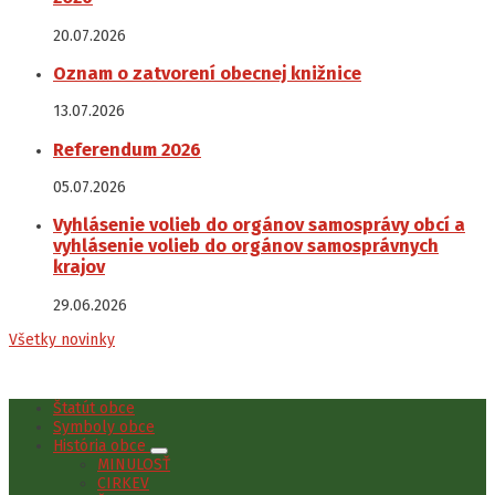
20.07.2026
Oznam o zatvorení obecnej knižnice
13.07.2026
Referendum 2026
05.07.2026
Vyhlásenie volieb do orgánov samosprávy obcí a
vyhlásenie volieb do orgánov samosprávnych
krajov
29.06.2026
Všetky novinky
Štatút obce
Symboly obce
História obce
MINULOSŤ
CIRKEV