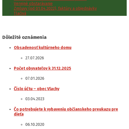
Verejné obstarávanie
Zmluvy (od 01.04.2022), faktúry a objednávky
Tlačivá
Dôležité oznámenia
Obsadenosť kultúrneho domu
27.07.2026
Počet obyvateľov k 31.12.2025
07.01.2026
Číslo účtu – obec Vlachy
03.04.2023
Čo potrebujete k vybaveniu občianskeho preukazu pre
dieťa
06.10.2020