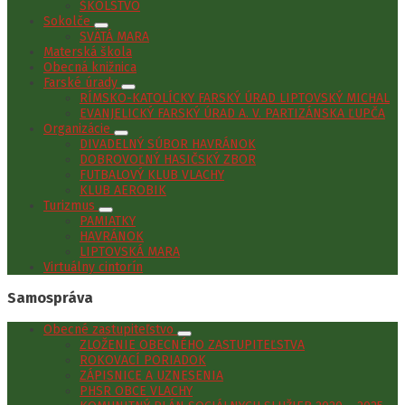
ŠKOLSTVO
Sokolče
SVÄTÁ MARA
Materská škola
Obecná knižnica
Farské úrady
RÍMSKO-KATOLÍCKY FARSKÝ ÚRAD LIPTOVSKÝ MICHAL
EVANJELICKÝ FARSKÝ ÚRAD A. V. PARTIZÁNSKA ĽUPČA
Organizácie
DIVADELNÝ SÚBOR HAVRÁNOK
DOBROVOĽNÝ HASIČSKÝ ZBOR
FUTBALOVÝ KLUB VLACHY
KLUB AEROBIK
Turizmus
PAMIATKY
HAVRÁNOK
LIPTOVSKÁ MARA
Virtuálny cintorín
Samospráva
Obecné zastupiteľstvo
ZLOŽENIE OBECNÉHO ZASTUPITEĽSTVA
ROKOVACÍ PORIADOK
ZÁPISNICE A UZNESENIA
PHSR OBCE VLACHY