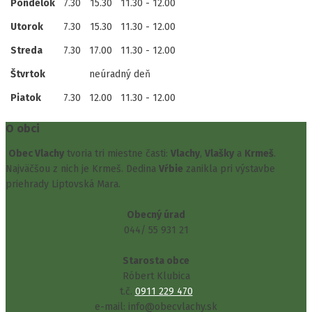
Pondelok
7.30
15.30
11.30 - 12.00
Utorok
7.30
15.30
11.30 - 12.00
Streda
7.30
17.00
11.30 - 12.00
Štvrtok
neúradný deň
Piatok
7.30
12.00
11.30 - 12.00
O obci
Obec Vlachy
tvoria tri miestne časti:
Vlachy
,
Vlašky
a
Krmeš
.
Najväčšou z nich je Krmeš. Dedina
Vŕbie
zanikla pri výstavbe
priehrady Liptovská Mara.
Obecný úrad
044/ 55 931 21
Starosta obce
Róbert Klubica
t.č.
0911 229 470
e-mail: info@obecvlachy.sk