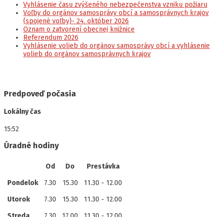
Vyhlásenie času zvýšeného nebezpečenstva vzniku požiaru
Voľby do orgánov samosprávy obcí a samosprávnych krajov
(spojené voľby)- 24. október 2026
Oznam o zatvorení obecnej knižnice
Referendum 2026
Vyhlásenie volieb do orgánov samosprávy obcí a vyhlásenie
volieb do orgánov samosprávnych krajov
Predpoveď počasia
Lokálny čas
15:52
Úradné hodiny
Od
Do
Prestávka
Pondelok
7.30
15.30
11.30 - 12.00
Utorok
7.30
15.30
11.30 - 12.00
Streda
7.30
17.00
11.30 - 12.00