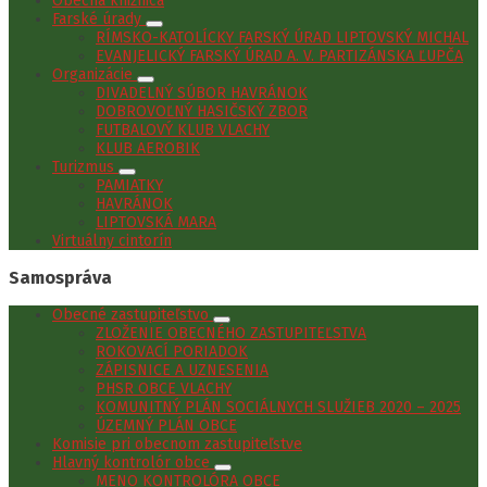
Obecná knižnica
Farské úrady
RÍMSKO-KATOLÍCKY FARSKÝ ÚRAD LIPTOVSKÝ MICHAL
EVANJELICKÝ FARSKÝ ÚRAD A. V. PARTIZÁNSKA ĽUPČA
Organizácie
DIVADELNÝ SÚBOR HAVRÁNOK
DOBROVOĽNÝ HASIČSKÝ ZBOR
FUTBALOVÝ KLUB VLACHY
KLUB AEROBIK
Turizmus
PAMIATKY
HAVRÁNOK
LIPTOVSKÁ MARA
Virtuálny cintorín
Samospráva
Obecné zastupiteľstvo
ZLOŽENIE OBECNÉHO ZASTUPITEĽSTVA
ROKOVACÍ PORIADOK
ZÁPISNICE A UZNESENIA
PHSR OBCE VLACHY
KOMUNITNÝ PLÁN SOCIÁLNYCH SLUŽIEB 2020 – 2025
ÚZEMNÝ PLÁN OBCE
Komisie pri obecnom zastupiteľstve
Hlavný kontrolór obce
MENO KONTROLÓRA OBCE