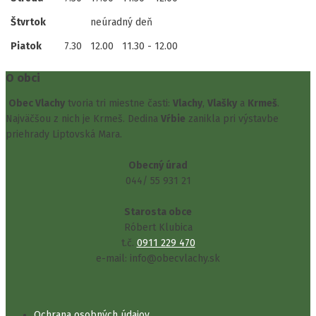
Štvrtok
neúradný deň
Piatok
7.30
12.00
11.30 - 12.00
O obci
Obec Vlachy
tvoria tri miestne časti:
Vlachy
,
Vlašky
a
Krmeš
.
Najväčšou z nich je Krmeš. Dedina
Vŕbie
zanikla pri výstavbe
priehrady Liptovská Mara.
Obecný úrad
044/ 55 931 21
Starosta obce
Róbert Klubica
t.č.
0911 229 470
e-mail: info@obecvlachy.sk
Ochrana osobných údajov