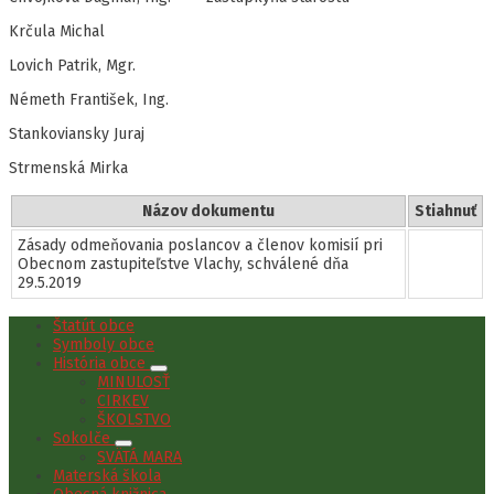
Krčula Michal
Lovich Patrik, Mgr.
Németh František, Ing.
Stankoviansky Juraj
Strmenská Mirka
Názov dokumentu
Stiahnuť
Zásady odmeňovania poslancov a členov komisií pri
Obecnom zastupiteľstve Vlachy, schválené dňa
29.5.2019
Štatút obce
Symboly obce
História obce
MINULOSŤ
CIRKEV
ŠKOLSTVO
Sokolče
SVÄTÁ MARA
Materská škola