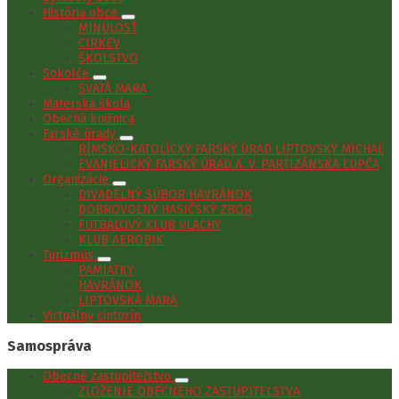
História obce
MINULOSŤ
CIRKEV
ŠKOLSTVO
Sokolče
SVÄTÁ MARA
Materská škola
Obecná knižnica
Farské úrady
RÍMSKO-KATOLÍCKY FARSKÝ ÚRAD LIPTOVSKÝ MICHAL
EVANJELICKÝ FARSKÝ ÚRAD A. V. PARTIZÁNSKA ĽUPČA
Organizácie
DIVADELNÝ SÚBOR HAVRÁNOK
DOBROVOĽNÝ HASIČSKÝ ZBOR
FUTBALOVÝ KLUB VLACHY
KLUB AEROBIK
Turizmus
PAMIATKY
HAVRÁNOK
LIPTOVSKÁ MARA
Virtuálny cintorín
Samospráva
Obecné zastupiteľstvo
ZLOŽENIE OBECNÉHO ZASTUPITEĽSTVA