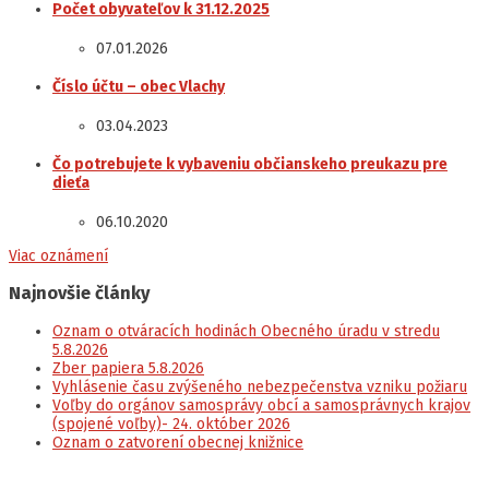
Počet obyvateľov k 31.12.2025
07.01.2026
Číslo účtu – obec Vlachy
03.04.2023
Čo potrebujete k vybaveniu občianskeho preukazu pre
dieťa
06.10.2020
Viac oznámení
Najnovšie články
Oznam o otváracích hodinách Obecného úradu v stredu
5.8.2026
Zber papiera 5.8.2026
Vyhlásenie času zvýšeného nebezpečenstva vzniku požiaru
Voľby do orgánov samosprávy obcí a samosprávnych krajov
(spojené voľby)- 24. október 2026
Oznam o zatvorení obecnej knižnice