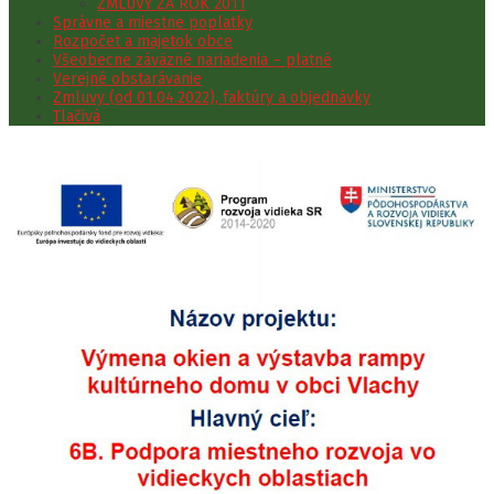
ZMLUVY ZA ROK 2011
Správne a miestne poplatky
Rozpočet a majetok obce
Všeobecne záväzné nariadenia – platné
Verejné obstarávanie
Zmluvy (od 01.04.2022), faktúry a objednávky
Tlačivá