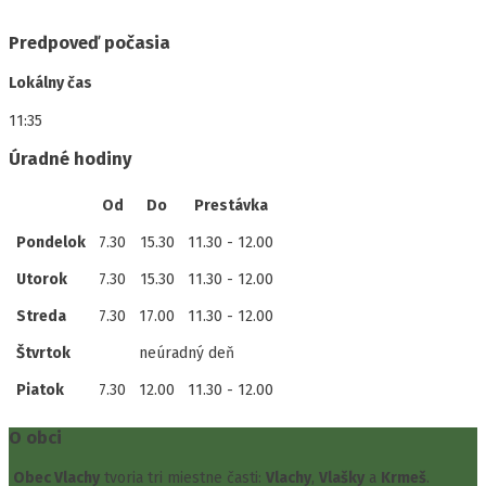
Predpoveď počasia
Lokálny čas
11:35
Úradné hodiny
Od
Do
Prestávka
Pondelok
7.30
15.30
11.30 - 12.00
Utorok
7.30
15.30
11.30 - 12.00
Streda
7.30
17.00
11.30 - 12.00
Štvrtok
neúradný deň
Piatok
7.30
12.00
11.30 - 12.00
O obci
Obec Vlachy
tvoria tri miestne časti:
Vlachy
,
Vlašky
a
Krmeš
.