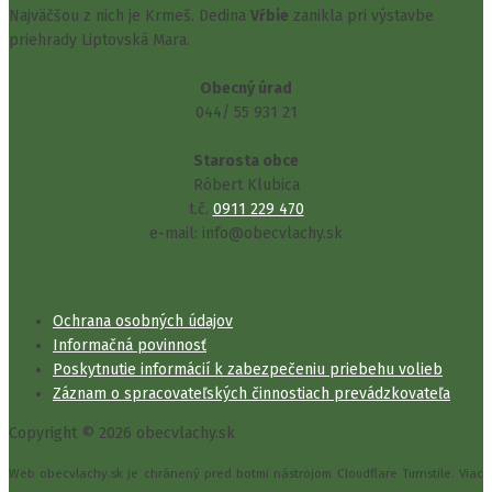
Najväčšou z nich je Krmeš. Dedina
Vŕbie
zanikla pri výstavbe
priehrady Liptovská Mara.
Obecný úrad
044/ 55 931 21
Starosta obce
Róbert Klubica
t.č.
0911 229 470
e-mail: info@obecvlachy.sk
Ochrana osobných údajov
Informačná povinnosť
Poskytnutie informácií k zabezpečeniu priebehu volieb
Záznam o spracovateľských činnostiach prevádzkovateľa
Copyright © 2026 obecvlachy.sk
Web obecvlachy.sk je chránený pred botmi nástrojom Cloudflare Turnstile. Viac