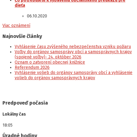
Čo potrebujete k vybaveniu občianskeho preukazu pre
dieťa
06.10.2020
Viac oznámení
Najnovšie články
Vyhlásenie času zvýšeného nebezpečenstva vzniku požiaru
Voľby do orgánov samosprávy obcí a samosprávnych krajov
(spojené voľby)- 24. október 2026
Oznam o zatvorení obecnej knižnice
Referendum 2026
Vyhlásenie volieb do orgánov samosprávy obcí a vyhlásenie
volieb do orgánov samosprávnych krajov
Predpoveď počasia
Lokálny čas
18:05
Úradné hodiny