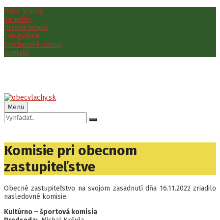
Preskočiť
Preskočiť
Preskočiť
Preskočiť
Obec Vlachy
na
na
na
na
Aktuality
obsah
ľavý
pravý
pätičku
Úradná tabuľa
panel
panel
Fotogaléria
Vlachanské noviny
Kontakt
Menu
Vyhľadávanie:
Komisie pri obecnom
zastupiteľstve
Obecné zastupiteľstvo na svojom zasadnutí dňa 16.11.2022 zriadilo
nasledovné komisie:
Kultúrno – športová komisia