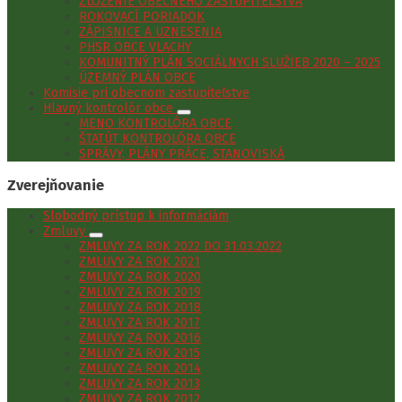
ZLOŽENIE OBECNÉHO ZASTUPITEĽSTVA
ROKOVACÍ PORIADOK
ZÁPISNICE A UZNESENIA
PHSR OBCE VLACHY
KOMUNITNÝ PLÁN SOCIÁLNYCH SLUŽIEB 2020 – 2025
ÚZEMNÝ PLÁN OBCE
Komisie pri obecnom zastupiteľstve
Hlavný kontrolór obce
MENO KONTROLÓRA OBCE
ŠTATÚT KONTROLÓRA OBCE
SPRÁVY, PLÁNY PRÁCE, STANOVISKÁ
Zverejňovanie
Slobodný prístup k informáciám
Zmluvy
ZMLUVY ZA ROK 2022 DO 31.03.2022
ZMLUVY ZA ROK 2021
ZMLUVY ZA ROK 2020
ZMLUVY ZA ROK 2019
ZMLUVY ZA ROK 2018
ZMLUVY ZA ROK 2017
ZMLUVY ZA ROK 2016
ZMLUVY ZA ROK 2015
ZMLUVY ZA ROK 2014
ZMLUVY ZA ROK 2013
ZMLUVY ZA ROK 2012