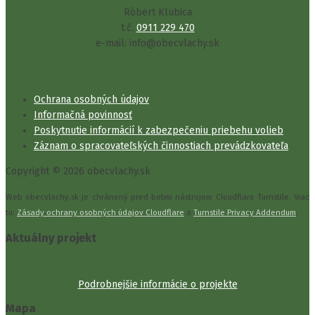
Róbert Klubica
t.č.
0911 229 470
e-mail: info@obecvlachy.sk
Ochrana osobných údajov
Informačná povinnosť
Poskytnutie informácií k zabezpečeniu priebehu volieb
Záznam o spracovateľských činnostiach prevádzkovateľa
Copyright © 2026 obecvlachy.sk
Web obecvlachy.sk je chránený pred botmi nástrojom Cloudflare Turnstile. Viac
tu:
Zásady ochrany osobných údajov Cloudflare
a
Turnstile Privacy Addendum
.
Aktuálny projekt
Podrobnejšie informácie o projekte
Mapa