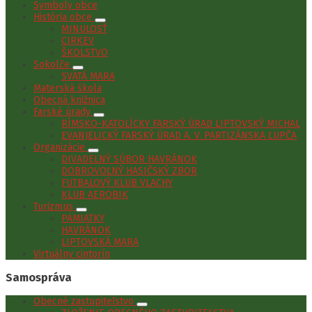
Symboly obce
História obce
MINULOSŤ
CIRKEV
ŠKOLSTVO
Sokolče
SVÄTÁ MARA
Materská škola
Obecná knižnica
Farské úrady
RÍMSKO-KATOLÍCKY FARSKÝ ÚRAD LIPTOVSKÝ MICHAL
EVANJELICKÝ FARSKÝ ÚRAD A. V. PARTIZÁNSKA ĽUPČA
Organizácie
DIVADELNÝ SÚBOR HAVRÁNOK
DOBROVOĽNÝ HASIČSKÝ ZBOR
FUTBALOVÝ KLUB VLACHY
KLUB AEROBIK
Turizmus
PAMIATKY
HAVRÁNOK
LIPTOVSKÁ MARA
Virtuálny cintorín
Samospráva
Obecné zastupiteľstvo