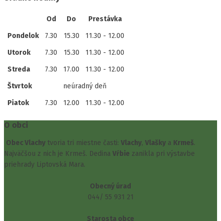
Od
Do
Prestávka
Pondelok
7.30
15.30
11.30 - 12.00
Utorok
7.30
15.30
11.30 - 12.00
Streda
7.30
17.00
11.30 - 12.00
Štvrtok
neúradný deň
Piatok
7.30
12.00
11.30 - 12.00
O obci
Obec Vlachy
tvoria tri miestne časti:
Vlachy
,
Vlašky
a
Krmeš
.
Najväčšou z nich je Krmeš. Dedina
Vŕbie
zanikla pri výstavbe
priehrady Liptovská Mara.
Obecný úrad
044/ 55 931 21
Starosta obce