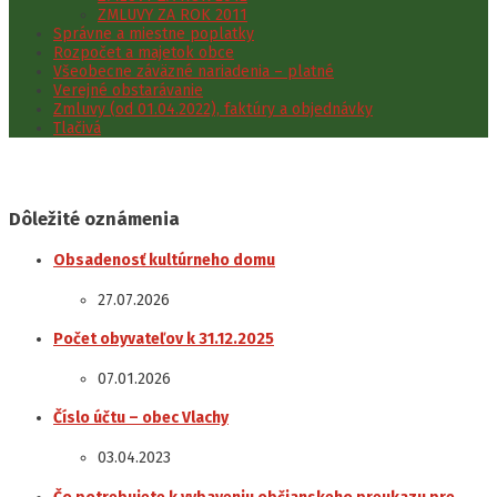
ZMLUVY ZA ROK 2011
Správne a miestne poplatky
Rozpočet a majetok obce
Všeobecne záväzné nariadenia – platné
Verejné obstarávanie
Zmluvy (od 01.04.2022), faktúry a objednávky
Tlačivá
Dôležité oznámenia
Obsadenosť kultúrneho domu
27.07.2026
Počet obyvateľov k 31.12.2025
07.01.2026
Číslo účtu – obec Vlachy
03.04.2023