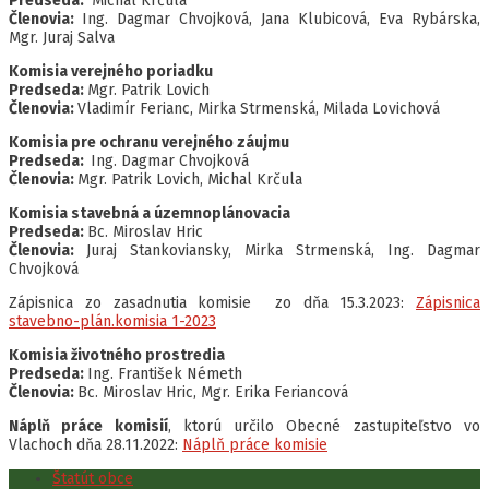
Predseda:
Michal Krčula
Členovia:
Ing. Dagmar Chvojková, Jana Klubicová, Eva Rybárska,
Mgr. Juraj Salva
Komisia verejného poriadku
Predseda:
Mgr. Patrik Lovich
Členovia:
Vladimír Ferianc, Mirka Strmenská, Milada Lovichová
Komisia pre ochranu verejného záujmu
Predseda:
Ing. Dagmar Chvojková
Členovia:
Mgr. Patrik Lovich, Michal Krčula
Komisia stavebná a územnoplánovacia
Predseda:
Bc. Miroslav Hric
Členovia:
Juraj Stankoviansky, Mirka Strmenská, Ing. Dagmar
Chvojková
Zápisnica zo zasadnutia komisie zo dňa 15.3.2023:
Zápisnica
stavebno-plán.komisia 1-2023
Komisia životného prostredia
Predseda:
Ing. František Németh
Členovia:
Bc. Miroslav Hric, Mgr. Erika Feriancová
Náplň práce komisií
, ktorú určilo Obecné zastupiteľstvo vo
Vlachoch dňa 28.11.2022:
Náplň práce komisie
Štatút obce