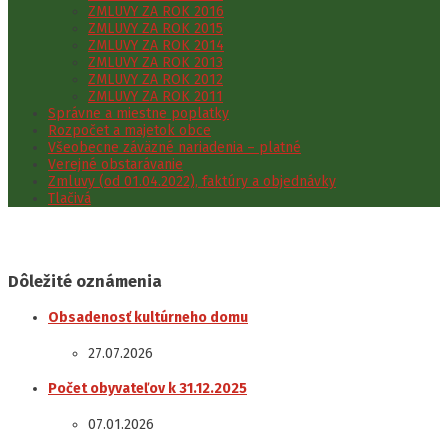
ZMLUVY ZA ROK 2016
ZMLUVY ZA ROK 2015
ZMLUVY ZA ROK 2014
ZMLUVY ZA ROK 2013
ZMLUVY ZA ROK 2012
ZMLUVY ZA ROK 2011
Správne a miestne poplatky
Rozpočet a majetok obce
Všeobecne záväzné nariadenia – platné
Verejné obstarávanie
Zmluvy (od 01.04.2022), faktúry a objednávky
Tlačivá
Dôležité oznámenia
Obsadenosť kultúrneho domu
27.07.2026
Počet obyvateľov k 31.12.2025
07.01.2026