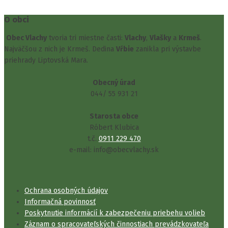
O obci
Obec Vlachy
tvoria tri miestne časti:
Vlachy
,
Vlašky
a
Krmeš
.
Najväčšou z nich je Krmeš. Dedina
Vŕbie
zanikla pri výstavbe
priehrady Liptovská Mara.
Obecný úrad
044/ 55 931 21
Starosta obce
Róbert Klubica
t.č.
0911 229 470
e-mail: info@obecvlachy.sk
Ochrana osobných údajov
Informačná povinnosť
Poskytnutie informácií k zabezpečeniu priebehu volieb
Záznam o spracovateľských činnostiach prevádzkovateľa