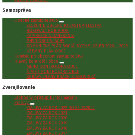
Samospráva
Obecné zastupiteľstvo
ZLOŽENIE OBECNÉHO ZASTUPITEĽSTVA
ROKOVACÍ PORIADOK
ZÁPISNICE A UZNESENIA
PHSR OBCE VLACHY
KOMUNITNÝ PLÁN SOCIÁLNYCH SLUŽIEB 2020 – 2025
ÚZEMNÝ PLÁN OBCE
Komisie pri obecnom zastupiteľstve
Hlavný kontrolór obce
MENO KONTROLÓRA OBCE
ŠTATÚT KONTROLÓRA OBCE
SPRÁVY, PLÁNY PRÁCE, STANOVISKÁ
Zverejňovanie
Slobodný prístup k informáciám
Zmluvy
ZMLUVY ZA ROK 2022 DO 31.03.2022
ZMLUVY ZA ROK 2021
ZMLUVY ZA ROK 2020
ZMLUVY ZA ROK 2019
ZMLUVY ZA ROK 2018
ZMLUVY ZA ROK 2017