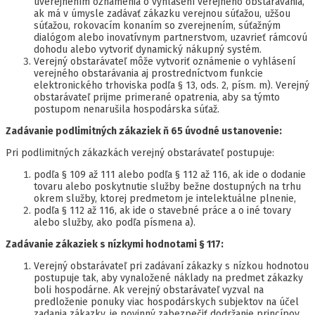
uverejnením oznámenia o vyhlásení verejného obstarávania,
ak má v úmysle zadávať zákazku verejnou súťažou, užšou
súťažou, rokovacím konaním so zverejnením, súťažným
dialógom alebo inovatívnym partnerstvom, uzavrieť rámcovú
dohodu alebo vytvoriť dynamický nákupný systém.
Verejný obstarávateľ môže vytvoriť oznámenie o vyhlásení
verejného obstarávania aj prostredníctvom funkcie
elektronického trhoviska podľa § 13, ods. 2, písm. m). Verejný
obstarávateľ prijme primerané opatrenia, aby sa týmto
postupom nenarušila hospodárska súťaž.
Zadávanie podlimitných zákaziek ň 65 úvodné ustanovenie:
Pri podlimitných zákazkách verejný obstarávateľ postupuje:
podľa § 109 až 111 alebo podľa § 112 až 116, ak ide o dodanie
tovaru alebo poskytnutie služby bežne dostupných na trhu
okrem služby, ktorej predmetom je intelektuálne plnenie,
podľa § 112 až 116, ak ide o stavebné práce a o iné tovary
alebo služby, ako podľa písmena a).
Zadávanie zákaziek s nízkymi hodnotami § 117:
Verejný obstarávateľ pri zadávaní zákazky s nízkou hodnotou
postupuje tak, aby vynaložené náklady na predmet zákazky
boli hospodárne. Ak verejný obstarávateľ vyzval na
predloženie ponuky viac hospodárskych subjektov na účel
zadania zákazky, je povinný zabezpečiť dodržanie princípov