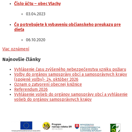
Číslo účtu – obec Vlachy
03.04.2023
Čo potrebujete k vybaveniu občianskeho preukazu pre
dieťa
06.10.2020
Viac oznámení
Najnovšie články
Vyhlásenie času zvýšeného nebezpečenstva vzniku požiaru
Voľby do orgánov samosprávy obcí a samosprávnych krajov
(spojené voľby)- 24. október 2026
Oznam o zatvorení obecnej knižnice
Referendum 2026
Vyhlásenie volieb do orgánov samosprávy obcí a vyhlásenie
volieb do orgánov samosprávnych krajov