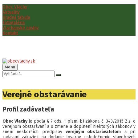
Preskočiť
Preskočiť
Preskočiť
Preskočiť
Obec Vlachy
na
na
na
na
Aktuality
obsah
ľavý
pravý
pätičku
Úradná tabuľa
panel
panel
Fotogaléria
Vlachanské noviny
Kontakt
Menu
Vyhľadávanie:
Verejné obstarávanie
Profil zadávateľa
Obec Vlachy
je podľa § 7 ods. 1 písm. b) zákona č. 343/2015 Z.z. o
verejnom obstarávaní a o zmene a doplnení niektorých zákonov v
znení neskorších predpisov
verejným obstarávateľom
a pri
zadávaní zákaziek na dodanie tovarov, uskutočnenie stavebných