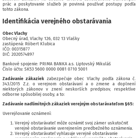
prác a poskytovanie služieb je povinná používať postupy podľa
tohto zákona.
Identifikácia verejného obstarávania
Obec Vlachy
Obecný úrad, Vlachy 126, 032 13 Vlašky
zastúpená: Róbert Klubica
IČO: 00315877
DIČ: 2020574897
Bankové spojenie: PRIMA BANKA a.s. Liptovský Mikuláš
Číslo účtu: SK53 5600 0000 0081 0710 5001
Zadávanie zákaziek
zabezpečuje obec Vlachy podľa zákona č.
343/2015 Z.z. o verejnom obstarávaní a o zmene a doplnení
niektorých zákonov v znení neskorších predpisov, respektíve
odborne spôsobilej osoby, a to:
Zadávanie nadlimitných zákaziek verejným obstarávateľom §65:
Uverejňovanie oznámení:
Verejný obstarávateľ môže oznámiť svoj zámer uskutočniť
verejné obstarávanie uverejnením predbežného oznámenia.
Verejný obstarávateľ vyhlasuje verejné obstarávanie