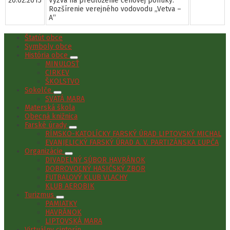
20.02.2015
Výzva na predloženie cenovej ponuky:
Rozšírenie verejného vodovodu „Vetva –
A“
Štatút obce
Symboly obce
História obce
MINULOSŤ
CIRKEV
ŠKOLSTVO
Sokolče
SVÄTÁ MARA
Materská škola
Obecná knižnica
Farské úrady
RÍMSKO-KATOLÍCKY FARSKÝ ÚRAD LIPTOVSKÝ MICHAL
EVANJELICKÝ FARSKÝ ÚRAD A. V. PARTIZÁNSKA ĽUPČA
Organizácie
DIVADELNÝ SÚBOR HAVRÁNOK
DOBROVOĽNÝ HASIČSKÝ ZBOR
FUTBALOVÝ KLUB VLACHY
KLUB AEROBIK
Turizmus
PAMIATKY
HAVRÁNOK
LIPTOVSKÁ MARA
Virtuálny cintorín