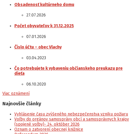
Obsadenosť kultúrneho domu
27.07.2026
Počet obyvateľov k 31.12.2025
07.01.2026
Číslo účtu – obec Vlachy
03.04.2023
Čo potrebujete k vybaveniu občianskeho preukazu pre
dieťa
06.10.2020
Viac oznámení
Najnovšie články
Vyhlásenie času zvýšeného nebezpečenstva vzniku požiaru
Voľby do orgánov samosprávy obcí a samosprávnych krajov
(spojené voľby)- 24. október 2026
Oznam o zatvorení obecnej knižnice