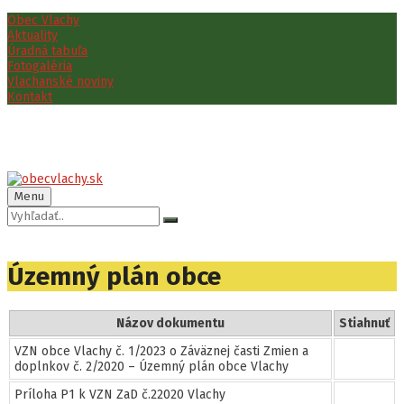
Preskočiť
Preskočiť
Preskočiť
Preskočiť
Obec Vlachy
na
na
na
na
Aktuality
obsah
ľavý
pravý
pätičku
Úradná tabuľa
panel
panel
Fotogaléria
Vlachanské noviny
Kontakt
Menu
Vyhľadávanie:
Územný plán obce
Názov dokumentu
Stiahnuť
VZN obce Vlachy č. 1/2023 o Záväznej časti Zmien a
doplnkov č. 2/2020 – Územný plán obce Vlachy
Príloha P1 k VZN ZaD č.22020 Vlachy