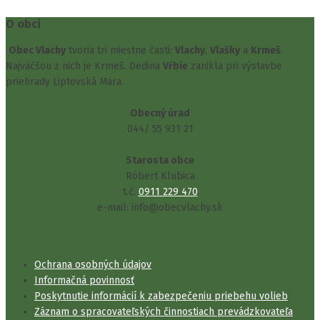
O obci
Obec Vlachy
tvoria tri miestne časti:
Vlachy
,
Vlašky
a
Krmeš
.
Najväčšou z nich je Krmeš. Dedina
Vŕbie
zanikla pri výstavbe
priehrady Liptovská Mara.
Obecný úrad
044/ 55 931 21
Starosta obce
Róbert Klubica
t.č.
0911 229 470
e-mail: info@obecvlachy.sk
Ochrana osobných údajov
Informačná povinnosť
Poskytnutie informácií k zabezpečeniu priebehu volieb
Záznam o spracovateľských činnostiach prevádzkovateľa