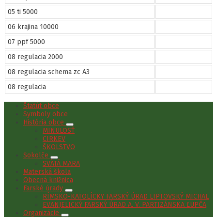
05 ti 5000
06 krajina 10000
07 ppf 5000
08 regulacia 2000
08 regulacia schema zc A3
08 regulacia
Štatút obce
Symboly obce
História obce
MINULOSŤ
CIRKEV
ŠKOLSTVO
Sokolče
SVÄTÁ MARA
Materská škola
Obecná knižnica
Farské úrady
RÍMSKO-KATOLÍCKY FARSKÝ ÚRAD LIPTOVSKÝ MICHAL
EVANJELICKÝ FARSKÝ ÚRAD A. V. PARTIZÁNSKA ĽUPČA
Organizácie