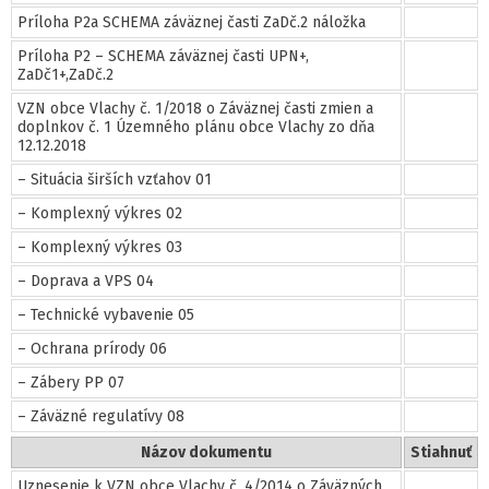
Príloha P2a SCHEMA záväznej časti ZaDč.2 náložka
Príloha P2 – SCHEMA záväznej časti UPN+,
ZaDč1+,ZaDč.2
VZN obce Vlachy č. 1/2018 o Záväznej časti zmien a
doplnkov č. 1 Územného plánu obce Vlachy zo dňa
12.12.2018
– Situácia širších vzťahov 01
– Komplexný výkres 02
– Komplexný výkres 03
– Doprava a VPS 04
– Technické vybavenie 05
– Ochrana prírody 06
– Zábery PP 07
– Záväzné regulatívy 08
Názov dokumentu
Stiahnuť
Uznesenie k VZN obce Vlachy č. 4/2014 o Záväzných