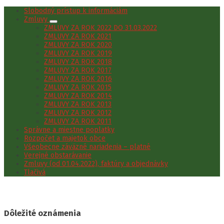
Slobodný prístup k informáciám
Zmluvy
ZMLUVY ZA ROK 2022 DO 31.03.2022
ZMLUVY ZA ROK 2021
ZMLUVY ZA ROK 2020
ZMLUVY ZA ROK 2019
ZMLUVY ZA ROK 2018
ZMLUVY ZA ROK 2017
ZMLUVY ZA ROK 2016
ZMLUVY ZA ROK 2015
ZMLUVY ZA ROK 2014
ZMLUVY ZA ROK 2013
ZMLUVY ZA ROK 2012
ZMLUVY ZA ROK 2011
Správne a miestne poplatky
Rozpočet a majetok obce
Všeobecne záväzné nariadenia – platné
Verejné obstarávanie
Zmluvy (od 01.04.2022), faktúry a objednávky
Tlačivá
Dôležité oznámenia