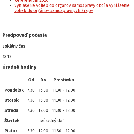
Referendum 2026
Vyhlásenie volieb do orgánov samosprávy obcí a vyhlásenie
volieb do orgánov samosprávnych krajov
Predpoveď počasia
Lokálny čas
13:18
Úradné hodiny
Od
Do
Prestávka
Pondelok
7.30
15.30
11.30 - 12.00
Utorok
7.30
15.30
11.30 - 12.00
Streda
7.30
17.00
11.30 - 12.00
Štvrtok
neúradný deň
Piatok
7.30
12.00
11.30 - 12.00