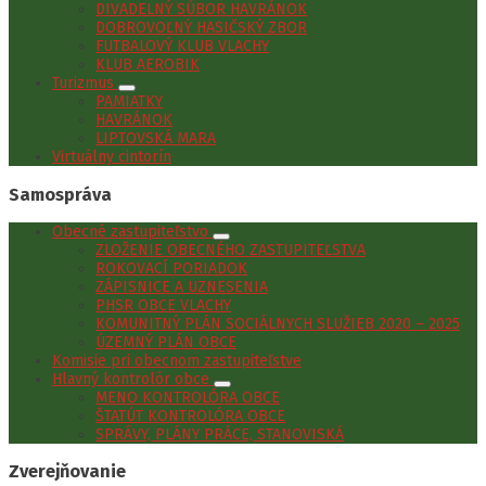
DIVADELNÝ SÚBOR HAVRÁNOK
DOBROVOĽNÝ HASIČSKÝ ZBOR
FUTBALOVÝ KLUB VLACHY
KLUB AEROBIK
Turizmus
PAMIATKY
HAVRÁNOK
LIPTOVSKÁ MARA
Virtuálny cintorín
Samospráva
Obecné zastupiteľstvo
ZLOŽENIE OBECNÉHO ZASTUPITEĽSTVA
ROKOVACÍ PORIADOK
ZÁPISNICE A UZNESENIA
PHSR OBCE VLACHY
KOMUNITNÝ PLÁN SOCIÁLNYCH SLUŽIEB 2020 – 2025
ÚZEMNÝ PLÁN OBCE
Komisie pri obecnom zastupiteľstve
Hlavný kontrolór obce
MENO KONTROLÓRA OBCE
ŠTATÚT KONTROLÓRA OBCE
SPRÁVY, PLÁNY PRÁCE, STANOVISKÁ
Zverejňovanie