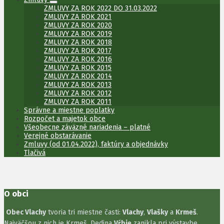
ZMLUVY ZA ROK 2022 DO 31.03.2022
ZMLUVY ZA ROK 2021
ZMLUVY ZA ROK 2020
ZMLUVY ZA ROK 2019
ZMLUVY ZA ROK 2018
ZMLUVY ZA ROK 2017
ZMLUVY ZA ROK 2016
ZMLUVY ZA ROK 2015
ZMLUVY ZA ROK 2014
ZMLUVY ZA ROK 2013
ZMLUVY ZA ROK 2012
ZMLUVY ZA ROK 2011
Správne a miestne poplatky
Rozpočet a majetok obce
Všeobecne záväzné nariadenia – platné
Verejné obstarávanie
Zmluvy (od 01.04.2022), faktúry a objednávky
Tlačivá
O obci
Obec Vlachy
tvoria tri miestne časti:
Vlachy
,
Vlašky
a
Krmeš
.
Najväčšou z nich je Krmeš. Dedina
Vŕbie
zanikla pri výstavbe