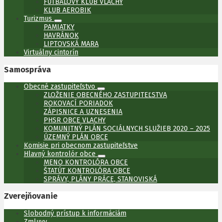
FUTBALOVÝ KLUB VLACHY
KLUB AEROBIK
Turizmus
PAMIATKY
HAVRÁNOK
LIPTOVSKÁ MARA
Virtuálny cintorín
Samospráva
Obecné zastupiteľstvo
ZLOŽENIE OBECNÉHO ZASTUPITEĽSTVA
ROKOVACÍ PORIADOK
ZÁPISNICE A UZNESENIA
PHSR OBCE VLACHY
KOMUNITNÝ PLÁN SOCIÁLNYCH SLUŽIEB 2020 – 2025
ÚZEMNÝ PLÁN OBCE
Komisie pri obecnom zastupiteľstve
Hlavný kontrolór obce
MENO KONTROLÓRA OBCE
ŠTATÚT KONTROLÓRA OBCE
SPRÁVY, PLÁNY PRÁCE, STANOVISKÁ
Zverejňovanie
Slobodný prístup k informáciám
Zmluvy