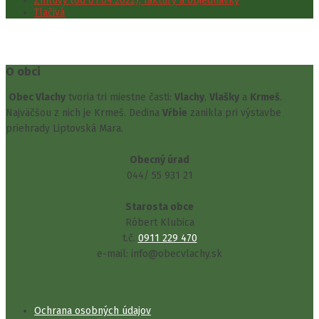
Zmluvy (od 01.04.2022), faktúry a objednávky
Tlačivá
O obci
Obec Vlachy
tvoria tri miestne časti:
Vlachy
,
Vlašky
a
Krmeš
.
Najväčšou z nich je Krmeš. Dedina
Vŕbie
zanikla pri výstavbe
priehrady Liptovská Mara.
Obecný úrad
044/ 55 931 21
Starosta obce
Róbert Klubica
t.č.
0911 229 470
e-mail: info@obecvlachy.sk
Ochrana osobných údajov