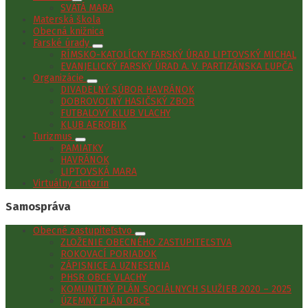
SVÄTÁ MARA
Materská škola
Obecná knižnica
Farské úrady
RÍMSKO-KATOLÍCKY FARSKÝ ÚRAD LIPTOVSKÝ MICHAL
EVANJELICKÝ FARSKÝ ÚRAD A. V. PARTIZÁNSKA ĽUPČA
Organizácie
DIVADELNÝ SÚBOR HAVRÁNOK
DOBROVOĽNÝ HASIČSKÝ ZBOR
FUTBALOVÝ KLUB VLACHY
KLUB AEROBIK
Turizmus
PAMIATKY
HAVRÁNOK
LIPTOVSKÁ MARA
Virtuálny cintorín
Samospráva
Obecné zastupiteľstvo
ZLOŽENIE OBECNÉHO ZASTUPITEĽSTVA
ROKOVACÍ PORIADOK
ZÁPISNICE A UZNESENIA
PHSR OBCE VLACHY
KOMUNITNÝ PLÁN SOCIÁLNYCH SLUŽIEB 2020 – 2025
ÚZEMNÝ PLÁN OBCE