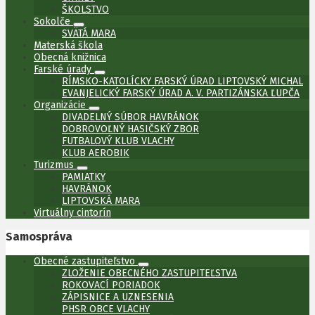
ŠKOLSTVO
Sokolče
SVÄTÁ MARA
Materská škola
Obecná knižnica
Farské úrady
RÍMSKO-KATOLÍCKY FARSKÝ ÚRAD LIPTOVSKÝ MICHAL
EVANJELICKÝ FARSKÝ ÚRAD A. V. PARTIZÁNSKA ĽUPČA
Organizácie
DIVADELNÝ SÚBOR HAVRÁNOK
DOBROVOĽNÝ HASIČSKÝ ZBOR
FUTBALOVÝ KLUB VLACHY
KLUB AEROBIK
Turizmus
PAMIATKY
HAVRÁNOK
LIPTOVSKÁ MARA
Virtuálny cintorín
Samospráva
Obecné zastupiteľstvo
ZLOŽENIE OBECNÉHO ZASTUPITEĽSTVA
ROKOVACÍ PORIADOK
ZÁPISNICE A UZNESENIA
PHSR OBCE VLACHY