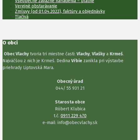
Všeobecne záväzné nariadenia – platné
Verejné obstarávanie
Zmluvy (od 01.04.2022), faktúry a objednávky
Tlačivá
O obci
Obec Vlachy
tvoria tri miestne časti:
Vlachy
,
Vlašky
a
Krmeš
.
Najväčšou z nich je Krmeš. Dedina
Vŕbie
zanikla pri výstavbe
priehrady Liptovská Mara.
Obecný úrad
044/ 55 931 21
Starosta obce
Róbert Klubica
t.č.
0911 229 470
e-mail: info@obecvlachy.sk