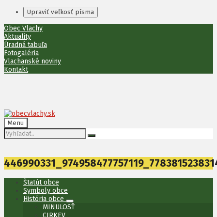
Upraviť veľkosť písma
Preskočiť
Preskočiť
Preskočiť
Obec Vlachy
na
na
na
Aktuality
obsah
ľavý
pätičku
Úradná tabuľa
panel
Fotogaléria
Vlachanské noviny
Kontakt
Menu
Vyhľadávanie:
446990331_974958477757119_778381523831
Štatút obce
Symboly obce
História obce
MINULOSŤ
CIRKEV