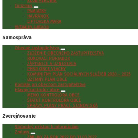
KLUB AEROBIK
Turizmus
PAMIATKY
HAVRÁNOK
LIPTOVSKÁ MARA
Virtuálny cintorín
Samospráva
Obecné zastupiteľstvo
ZLOŽENIE OBECNÉHO ZASTUPITEĽSTVA
ROKOVACÍ PORIADOK
ZÁPISNICE A UZNESENIA
PHSR OBCE VLACHY
KOMUNITNÝ PLÁN SOCIÁLNYCH SLUŽIEB 2020 – 2025
ÚZEMNÝ PLÁN OBCE
Komisie pri obecnom zastupiteľstve
Hlavný kontrolór obce
MENO KONTROLÓRA OBCE
ŠTATÚT KONTROLÓRA OBCE
SPRÁVY, PLÁNY PRÁCE, STANOVISKÁ
Zverejňovanie
Slobodný prístup k informáciám
Zmluvy
ZMLUVY ZA ROK 2022 DO 31.03.2022