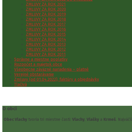
ZMLUVY ZA ROK 2021
ZMLUVY ZA ROK 2020
ZMLUVY ZA ROK 2019
ZMLUVY ZA ROK 2018
ZMLUVY ZA ROK 2017
ZMLUVY ZA ROK 2016
ZMLUVY ZA ROK 2015
ZMLUVY ZA ROK 2014
ZMLUVY ZA ROK 2013
ZMLUVY ZA ROK 2012
ZMLUVY ZA ROK 2011
Správne a miestne poplatky
Rozpočet a majetok obce
Všeobecne záväzné nariadenia – platné
Verejné obstarávanie
Zmluvy (od 01.04.2022), faktúry a objednávky
Tlačivá
O obci
Obec Vlachy
tvoria tri miestne časti:
Vlachy
,
Vlašky
a
Krmeš
. Najväč