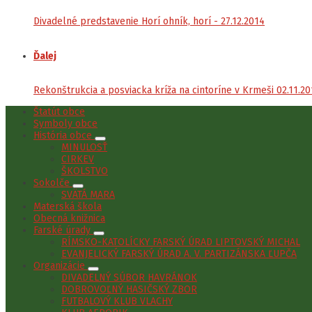
Divadelné predstavenie Horí ohník, horí - 27.12.2014
Ďalej
Rekonštrukcia a posviacka kríža na cintoríne v Krmeši 02.11.2
Štatút obce
Symboly obce
História obce
MINULOSŤ
CIRKEV
ŠKOLSTVO
Sokolče
SVÄTÁ MARA
Materská škola
Obecná knižnica
Farské úrady
RÍMSKO-KATOLÍCKY FARSKÝ ÚRAD LIPTOVSKÝ MICHAL
EVANJELICKÝ FARSKÝ ÚRAD A. V. PARTIZÁNSKA ĽUPČA
Organizácie
DIVADELNÝ SÚBOR HAVRÁNOK
DOBROVOĽNÝ HASIČSKÝ ZBOR
FUTBALOVÝ KLUB VLACHY