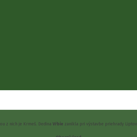
šou z nich je Krmeš. Dedina
Vŕbie
zanikla pri výstavbe priehrady Lipto