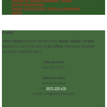
Všeobecne záväzné nariadenia – platné
Verejné obstarávanie
Zmluvy (od 01.04.2022), faktúry a objednávky
Tlačivá
O obci
Obec Vlachy
tvoria tri miestne časti:
Vlachy
,
Vlašky
a
Krmeš
.
Najväčšou z nich je Krmeš. Dedina
Vŕbie
zanikla pri výstavbe
priehrady Liptovská Mara.
Obecný úrad
044/ 55 931 21
Starosta obce
Róbert Klubica
t.č.
0911 229 470
e-mail: info@obecvlachy.sk