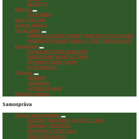
ŠKOLSTVO
Sokolče
SVÄTÁ MARA
Materská škola
Obecná knižnica
Farské úrady
RÍMSKO-KATOLÍCKY FARSKÝ ÚRAD LIPTOVSKÝ MICHAL
EVANJELICKÝ FARSKÝ ÚRAD A. V. PARTIZÁNSKA ĽUPČA
Organizácie
DIVADELNÝ SÚBOR HAVRÁNOK
DOBROVOĽNÝ HASIČSKÝ ZBOR
FUTBALOVÝ KLUB VLACHY
KLUB AEROBIK
Turizmus
PAMIATKY
HAVRÁNOK
LIPTOVSKÁ MARA
Virtuálny cintorín
Samospráva
Obecné zastupiteľstvo
ZLOŽENIE OBECNÉHO ZASTUPITEĽSTVA
ROKOVACÍ PORIADOK
ZÁPISNICE A UZNESENIA
PHSR OBCE VLACHY