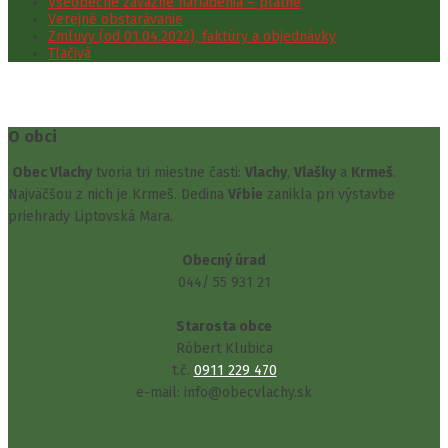
Všeobecne záväzné nariadenia – platné
Verejné obstarávanie
Zmluvy (od 01.04.2022), faktúry a objednávky
Tlačivá
O obci
Obec Vlachy
tvoria tri miestne časti:
Vlachy
,
Vlašky
a
Krmeš
.
Najväčšou z nich je Krmeš. Dedina
Vŕbie
zanikla pri výstavbe
priehrady Liptovská Mara.
Obecný úrad
044/ 55 931 21
Starosta obce
Róbert Klubica
t.č.
0911 229 470
e-mail: info@obecvlachy.sk