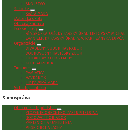
ŠKOLSTVO
Sokolče
SVÄTÁ MARA
Materská škola
Obecná knižnica
Farské úrady
RÍMSKO-KATOLÍCKY FARSKÝ ÚRAD LIPTOVSKÝ MICHAL
EVANJELICKÝ FARSKÝ ÚRAD A. V. PARTIZÁNSKA ĽUPČA
Organizácie
DIVADELNÝ SÚBOR HAVRÁNOK
DOBROVOĽNÝ HASIČSKÝ ZBOR
FUTBALOVÝ KLUB VLACHY
KLUB AEROBIK
Turizmus
PAMIATKY
HAVRÁNOK
LIPTOVSKÁ MARA
Virtuálny cintorín
Samospráva
Obecné zastupiteľstvo
ZLOŽENIE OBECNÉHO ZASTUPITEĽSTVA
ROKOVACÍ PORIADOK
ZÁPISNICE A UZNESENIA
PHSR OBCE VLACHY