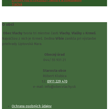
Zmluvy (od 01.04.2022), faktúry a objednávky
Tlačivá
O obci
Obec Vlachy
tvoria tri miestne časti:
Vlachy
,
Vlašky
a
Krmeš
.
Najväčšou z nich je Krmeš. Dedina
Vŕbie
zanikla pri výstavbe
priehrady Liptovská Mara.
Obecný úrad
044/ 55 931 21
Starosta obce
Róbert Klubica
t.č.
0911 229 470
e-mail: info@obecvlachy.sk
Ochrana osobných údajov