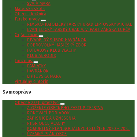
SVÄTÁ MARA
Materská škola
Obecná knižnica
Farské úrady
RÍMSKO-KATOLÍCKY FARSKÝ ÚRAD LIPTOVSKÝ MICHAL
EVANJELICKÝ FARSKÝ ÚRAD A. V. PARTIZÁNSKA ĽUPČA
Organizácie
DIVADELNÝ SÚBOR HAVRÁNOK
DOBROVOĽNÝ HASIČSKÝ ZBOR
FUTBALOVÝ KLUB VLACHY
KLUB AEROBIK
Turizmus
PAMIATKY
HAVRÁNOK
LIPTOVSKÁ MARA
Virtuálny cintorín
Samospráva
Obecné zastupiteľstvo
ZLOŽENIE OBECNÉHO ZASTUPITEĽSTVA
ROKOVACÍ PORIADOK
ZÁPISNICE A UZNESENIA
PHSR OBCE VLACHY
KOMUNITNÝ PLÁN SOCIÁLNYCH SLUŽIEB 2020 – 2025
ÚZEMNÝ PLÁN OBCE