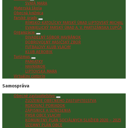
SVÄTÁ MARA
Materská škola
Obecná knižnica
Farské úrady
RÍMSKO-KATOLÍCKY FARSKÝ ÚRAD LIPTOVSKÝ MICHAL
EVANJELICKÝ FARSKÝ ÚRAD A. V. PARTIZÁNSKA ĽUPČA
Organizácie
DIVADELNÝ SÚBOR HAVRÁNOK
DOBROVOĽNÝ HASIČSKÝ ZBOR
FUTBALOVÝ KLUB VLACHY
KLUB AEROBIK
Turizmus
PAMIATKY
HAVRÁNOK
LIPTOVSKÁ MARA
Virtuálny cintorín
Samospráva
Obecné zastupiteľstvo
ZLOŽENIE OBECNÉHO ZASTUPITEĽSTVA
ROKOVACÍ PORIADOK
ZÁPISNICE A UZNESENIA
PHSR OBCE VLACHY
KOMUNITNÝ PLÁN SOCIÁLNYCH SLUŽIEB 2020 – 2025
ÚZEMNÝ PLÁN OBCE