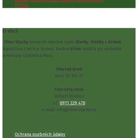
Zmluvy (od 01.04.2022), faktúry a objednávky
Tlačivá
O obci
Obec Vlachy
tvoria tri miestne časti:
Vlachy
,
Vlašky
a
Krmeš
.
Najväčšou z nich je Krmeš. Dedina
Vŕbie
zanikla pri výstavbe
priehrady Liptovská Mara.
Obecný úrad
044/ 55 931 21
Starosta obce
Róbert Klubica
t.č.
0911 229 470
e-mail: info@obecvlachy.sk
Ochrana osobných údajov