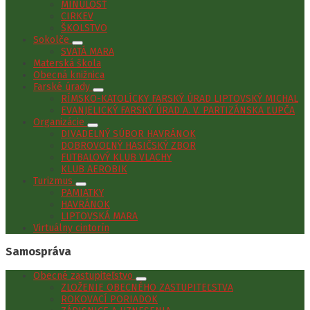
MINULOSŤ
CIRKEV
ŠKOLSTVO
Sokolče
SVÄTÁ MARA
Materská škola
Obecná knižnica
Farské úrady
RÍMSKO-KATOLÍCKY FARSKÝ ÚRAD LIPTOVSKÝ MICHAL
EVANJELICKÝ FARSKÝ ÚRAD A. V. PARTIZÁNSKA ĽUPČA
Organizácie
DIVADELNÝ SÚBOR HAVRÁNOK
DOBROVOĽNÝ HASIČSKÝ ZBOR
FUTBALOVÝ KLUB VLACHY
KLUB AEROBIK
Turizmus
PAMIATKY
HAVRÁNOK
LIPTOVSKÁ MARA
Virtuálny cintorín
Samospráva
Obecné zastupiteľstvo
ZLOŽENIE OBECNÉHO ZASTUPITEĽSTVA
ROKOVACÍ PORIADOK