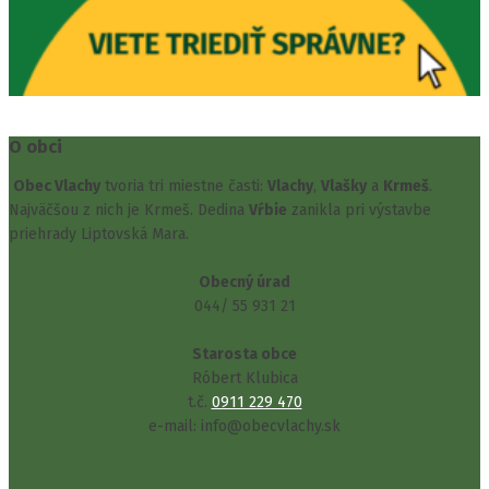
O obci
Obec Vlachy
tvoria tri miestne časti:
Vlachy
,
Vlašky
a
Krmeš
.
Najväčšou z nich je Krmeš. Dedina
Vŕbie
zanikla pri výstavbe
priehrady Liptovská Mara.
Obecný úrad
044/ 55 931 21
Starosta obce
Róbert Klubica
t.č.
0911 229 470
e-mail: info@obecvlachy.sk