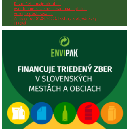
Rozpočet a majetok obce
Všeobecne záväzné nariadenia – platné
Verejné obstarávanie
Zmluvy (od 01.04.2022), faktúry a objednávky
Tlačivá