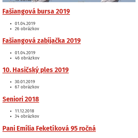
Otvoriť
Fašiangová bursa 2019
galériu
01.04.2019
26 obrázkov
Otvoriť
Fašiangová zabíjačka 2019
galériu
01.04.2019
46 obrázkov
Otvoriť
10. Hasičský ples 2019
galériu
30.01.2019
67 obrázkov
Otvoriť
Seniori 2018
galériu
11.12.2018
34 obrázkov
Otvoriť
Pani Emília Feketíková 95 ročná
galériu