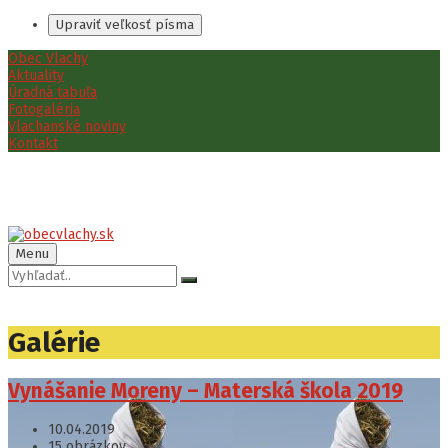
Upraviť veľkosť písma
Preskočiť
Preskočiť
Preskočiť
Obec Vlachy
na
na
na
Aktuality
obsah
ľavý
pätičku
Úradná tabuľa
panel
Fotogaléria
Vlachanské noviny
Kontakt
Menu
Vyhľadávanie:
Galérie
Vynášanie Moreny – Materská škola 2019
10.04.2019
15 obrázkov