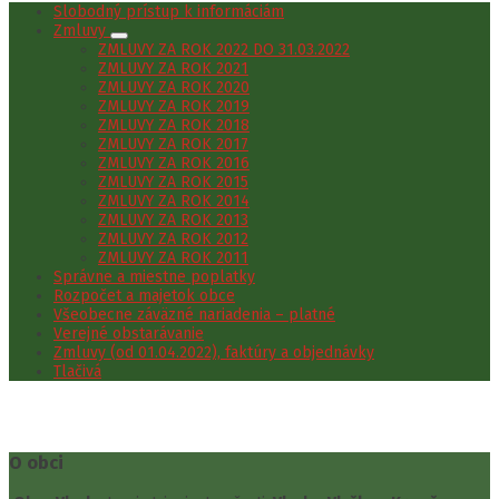
Slobodný prístup k informáciám
Zmluvy
ZMLUVY ZA ROK 2022 DO 31.03.2022
ZMLUVY ZA ROK 2021
ZMLUVY ZA ROK 2020
ZMLUVY ZA ROK 2019
ZMLUVY ZA ROK 2018
ZMLUVY ZA ROK 2017
ZMLUVY ZA ROK 2016
ZMLUVY ZA ROK 2015
ZMLUVY ZA ROK 2014
ZMLUVY ZA ROK 2013
ZMLUVY ZA ROK 2012
ZMLUVY ZA ROK 2011
Správne a miestne poplatky
Rozpočet a majetok obce
Všeobecne záväzné nariadenia – platné
Verejné obstarávanie
Zmluvy (od 01.04.2022), faktúry a objednávky
Tlačivá
O obci