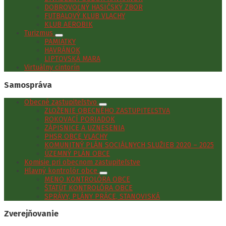
DOBROVOĽNÝ HASIČSKÝ ZBOR
FUTBALOVÝ KLUB VLACHY
KLUB AEROBIK
Turizmus
PAMIATKY
HAVRÁNOK
LIPTOVSKÁ MARA
Virtuálny cintorín
Samospráva
Obecné zastupiteľstvo
ZLOŽENIE OBECNÉHO ZASTUPITEĽSTVA
ROKOVACÍ PORIADOK
ZÁPISNICE A UZNESENIA
PHSR OBCE VLACHY
KOMUNITNÝ PLÁN SOCIÁLNYCH SLUŽIEB 2020 – 2025
ÚZEMNÝ PLÁN OBCE
Komisie pri obecnom zastupiteľstve
Hlavný kontrolór obce
MENO KONTROLÓRA OBCE
ŠTATÚT KONTROLÓRA OBCE
SPRÁVY, PLÁNY PRÁCE, STANOVISKÁ
Zverejňovanie