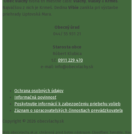
Obec Vlachy
tvoria tri miestne časti:
Vlachy
,
Vlašky
a
Krmeš
.
Najväčšou z nich je Krmeš. Dedina
Vŕbie
zanikla pri výstavbe
priehrady Liptovská Mara.
Obecný úrad
044/ 55 931 21
Starosta obce
Róbert Klubica
t.č.
0911 229 470
e-mail: info@obecvlachy.sk
Ochrana osobných údajov
Informačná povinnosť
Poskytnutie informácií k zabezpečeniu priebehu volieb
Záznam o spracovateľských činnostiach prevádzkovateľa
Copyright © 2026 obecvlachy.sk
Web obecvlachy.sk je chránený pred botmi nástrojom Cloudflare Turnstile. Viac