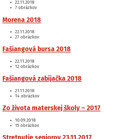
22.11.2018
7 obrázkov
Otvoriť
Morena 2018
galériu
22.11.2018
27 obrázkov
Otvoriť
Fašiangová bursa 2018
galériu
22.11.2018
12 obrázkov
Otvoriť
Fašiangová zabíjačka 2018
galériu
21.11.2018
14 obrázkov
Otvoriť
Zo života materskej školy – 2017
galériu
10.09.2018
15 obrázkov
Otvoriť
Stretnutie seniorov 23.11.2017