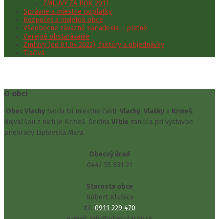
ZMLUVY ZA ROK 2011
Správne a miestne poplatky
Rozpočet a majetok obce
Všeobecne záväzné nariadenia – platné
Verejné obstarávanie
Zmluvy (od 01.04.2022), faktúry a objednávky
Tlačivá
O obci
Obec Vlachy
tvoria tri miestne časti:
Vlachy
,
Vlašky
a
Krmeš
.
Najväčšou z nich je Krmeš. Dedina
Vŕbie
zanikla pri výstavbe
priehrady Liptovská Mara.
Obecný úrad
044/ 55 931 21
Starosta obce
Róbert Klubica
t.č.
0911 229 470
e-mail: info@obecvlachy.sk