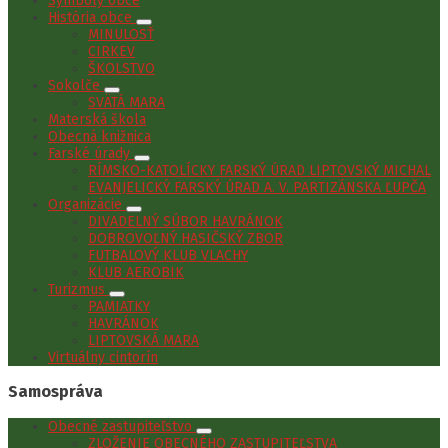
Symboly obce
História obce
MINULOSŤ
CIRKEV
ŠKOLSTVO
Sokolče
SVÄTÁ MARA
Materská škola
Obecná knižnica
Farské úrady
RÍMSKO-KATOLÍCKY FARSKÝ ÚRAD LIPTOVSKÝ MICHAL
EVANJELICKÝ FARSKÝ ÚRAD A. V. PARTIZÁNSKA ĽUPČA
Organizácie
DIVADELNÝ SÚBOR HAVRÁNOK
DOBROVOĽNÝ HASIČSKÝ ZBOR
FUTBALOVÝ KLUB VLACHY
KLUB AEROBIK
Turizmus
PAMIATKY
HAVRÁNOK
LIPTOVSKÁ MARA
Virtuálny cintorín
Samospráva
Obecné zastupiteľstvo
ZLOŽENIE OBECNÉHO ZASTUPITEĽSTVA