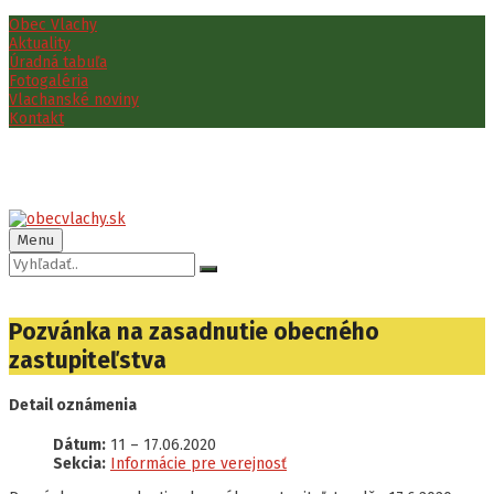
Preskočiť
Preskočiť
Preskočiť
Obec Vlachy
na
na
na
Aktuality
obsah
ľavý
pätičku
Úradná tabuľa
panel
Fotogaléria
Vlachanské noviny
Kontakt
Menu
Vyhľadávanie:
Pozvánka na zasadnutie obecného
zastupiteľstva
Detail oznámenia
Dátum:
11
–
17.06.2020
Sekcia:
Informácie pre verejnosť