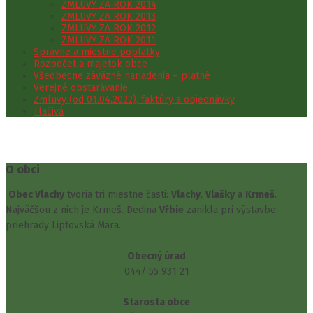
ZMLUVY ZA ROK 2014
ZMLUVY ZA ROK 2013
ZMLUVY ZA ROK 2012
ZMLUVY ZA ROK 2011
Správne a miestne poplatky
Rozpočet a majetok obce
Všeobecne záväzné nariadenia – platné
Verejné obstarávanie
Zmluvy (od 01.04.2022), faktúry a objednávky
Tlačivá
O obci
Obec Vlachy
tvoria tri miestne časti:
Vlachy
,
Vlašky
a
Krmeš
.
Najväčšou z nich je Krmeš. Dedina
Vŕbie
zanikla pri výstavbe
priehrady Liptovská Mara.
Obecný úrad
044/ 55 931 21
Starosta obce