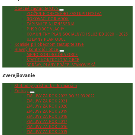
Obecné zastupiteľstvo
ZLOŽENIE OBECNÉHO ZASTUPITEĽSTVA
ROKOVACÍ PORIADOK
ZÁPISNICE A UZNESENIA
PHSR OBCE VLACHY
KOMUNITNÝ PLÁN SOCIÁLNYCH SLUŽIEB 2020 – 2025
ÚZEMNÝ PLÁN OBCE
Komisie pri obecnom zastupiteľstve
Hlavný kontrolór obce
MENO KONTROLÓRA OBCE
ŠTATÚT KONTROLÓRA OBCE
SPRÁVY, PLÁNY PRÁCE, STANOVISKÁ
Zverejňovanie
Slobodný prístup k informáciám
Zmluvy
ZMLUVY ZA ROK 2022 DO 31.03.2022
ZMLUVY ZA ROK 2021
ZMLUVY ZA ROK 2020
ZMLUVY ZA ROK 2019
ZMLUVY ZA ROK 2018
ZMLUVY ZA ROK 2017
ZMLUVY ZA ROK 2016
ZMLUVY ZA ROK 2015