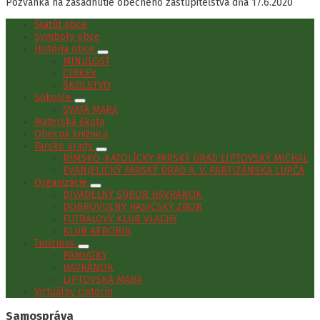
Pozvánka na zasadnutie obecného zastupiteľstva dňa 17.6.2020
Štatút obce
Symboly obce
História obce
MINULOSŤ
CIRKEV
ŠKOLSTVO
Sokolče
SVÄTÁ MARA
Materská škola
Obecná knižnica
Farské úrady
RÍMSKO-KATOLÍCKY FARSKÝ ÚRAD LIPTOVSKÝ MICHAL
EVANJELICKÝ FARSKÝ ÚRAD A. V. PARTIZÁNSKA ĽUPČA
Organizácie
DIVADELNÝ SÚBOR HAVRÁNOK
DOBROVOĽNÝ HASIČSKÝ ZBOR
FUTBALOVÝ KLUB VLACHY
KLUB AEROBIK
Turizmus
PAMIATKY
HAVRÁNOK
LIPTOVSKÁ MARA
Virtuálny cintorín
Samospráva