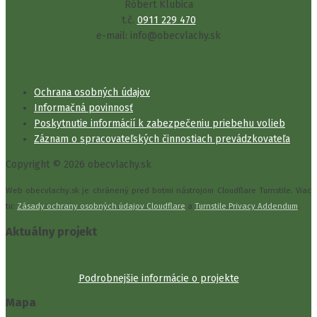
Róbert Klubica
t.č.
0911 229 470
e-mail: info@obecvlachy.sk
Ochrana osobných údajov
Informačná povinnosť
Poskytnutie informácií k zabezpečeniu priebehu volieb
Záznam o spracovateľských činnostiach prevádzkovateľa
Copyright © 2026 obecvlachy.sk
Web obecvlachy.sk je chránený pred botmi nástrojom Cloudflare Turnstile. Viac
tu:
Zásady ochrany osobných údajov Cloudflare
a
Turnstile Privacy Addendum
.
Aktuálny projekt
Podrobnejšie informácie o projekte
Mapa