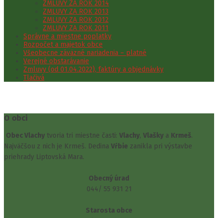
ZMLUVY ZA ROK 2014
ZMLUVY ZA ROK 2013
ZMLUVY ZA ROK 2012
ZMLUVY ZA ROK 2011
Správne a miestne poplatky
Rozpočet a majetok obce
Všeobecne záväzné nariadenia – platné
Verejné obstarávanie
Zmluvy (od 01.04.2022), faktúry a objednávky
Tlačivá
O obci
Obec Vlachy
tvoria tri miestne časti:
Vlachy
,
Vlašky
a
Krmeš
.
Najväčšou z nich je Krmeš. Dedina
Vŕbie
zanikla pri výstavbe
priehrady Liptovská Mara.
Obecný úrad
044/ 55 931 21
Starosta obce