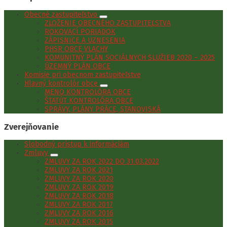
Obecné zastupiteľstvo
ZLOŽENIE OBECNÉHO ZASTUPITEĽSTVA
ROKOVACÍ PORIADOK
ZÁPISNICE A UZNESENIA
PHSR OBCE VLACHY
KOMUNITNÝ PLÁN SOCIÁLNYCH SLUŽIEB 2020 – 2025
ÚZEMNÝ PLÁN OBCE
Komisie pri obecnom zastupiteľstve
Hlavný kontrolór obce
MENO KONTROLÓRA OBCE
ŠTATÚT KONTROLÓRA OBCE
SPRÁVY, PLÁNY PRÁCE, STANOVISKÁ
Zverejňovanie
Slobodný prístup k informáciám
Zmluvy
ZMLUVY ZA ROK 2022 DO 31.03.2022
ZMLUVY ZA ROK 2021
ZMLUVY ZA ROK 2020
ZMLUVY ZA ROK 2019
ZMLUVY ZA ROK 2018
ZMLUVY ZA ROK 2017
ZMLUVY ZA ROK 2016
ZMLUVY ZA ROK 2015