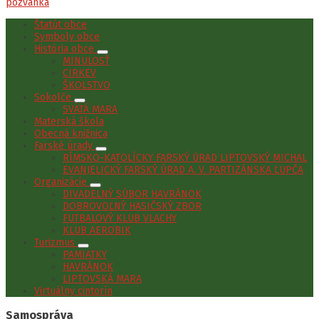
pozvanka
Štatút obce
Symboly obce
História obce
MINULOSŤ
CIRKEV
ŠKOLSTVO
Sokolče
SVÄTÁ MARA
Materská škola
Obecná knižnica
Farské úrady
RÍMSKO-KATOLÍCKY FARSKÝ ÚRAD LIPTOVSKÝ MICHAL
EVANJELICKÝ FARSKÝ ÚRAD A. V. PARTIZÁNSKA ĽUPČA
Organizácie
DIVADELNÝ SÚBOR HAVRÁNOK
DOBROVOĽNÝ HASIČSKÝ ZBOR
FUTBALOVÝ KLUB VLACHY
KLUB AEROBIK
Turizmus
PAMIATKY
HAVRÁNOK
LIPTOVSKÁ MARA
Virtuálny cintorín
Samospráva