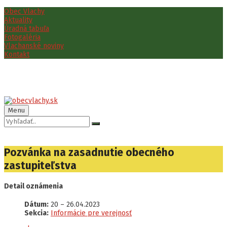
Preskočiť
Preskočiť
Preskočiť
Obec Vlachy
na
na
na
Aktuality
obsah
ľavý
pätičku
Úradná tabuľa
panel
Fotogaléria
Vlachanské noviny
Kontakt
Menu
Vyhľadávanie:
Pozvánka na zasadnutie obecného
zastupiteľstva
Detail oznámenia
Dátum:
20
–
26.04.2023
Sekcia:
Informácie pre verejnosť