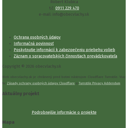
Róbert Klubica
t.č.
0911 229 470
e-mail: info@obecvlachy.sk
Ochrana osobných údajov
Informačná povinnosť
Poskytnutie informácií k zabezpečeniu priebehu volieb
Záznam o spracovateľských činnostiach prevádzkovateľa
Copyright © 2026 obecvlachy.sk
Web obecvlachy.sk je chránený pred botmi nástrojom Cloudflare Turnstile. Viac
tu:
Zásady ochrany osobných údajov Cloudflare
a
Turnstile Privacy Addendum
.
Aktuálny projekt
Podrobnejšie informácie o projekte
Mapa