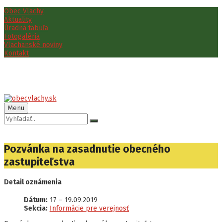
Preskočiť
Preskočiť
Preskočiť
Obec Vlachy
na
na
na
Aktuality
obsah
ľavý
pätičku
Úradná tabuľa
panel
Fotogaléria
Vlachanské noviny
Kontakt
Menu
Vyhľadávanie:
Pozvánka na zasadnutie obecného
zastupiteľstva
Detail oznámenia
Dátum:
17
–
19.09.2019
Sekcia:
Informácie pre verejnosť