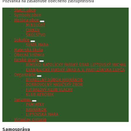
Pozvánka na zasadnutie obecného zastupiteľstva
Štatút obce
Symboly obce
História obce
MINULOSŤ
CIRKEV
ŠKOLSTVO
Sokolče
SVÄTÁ MARA
Materská škola
Obecná knižnica
Farské úrady
RÍMSKO-KATOLÍCKY FARSKÝ ÚRAD LIPTOVSKÝ MICHAL
EVANJELICKÝ FARSKÝ ÚRAD A. V. PARTIZÁNSKA ĽUPČA
Organizácie
DIVADELNÝ SÚBOR HAVRÁNOK
DOBROVOĽNÝ HASIČSKÝ ZBOR
FUTBALOVÝ KLUB VLACHY
KLUB AEROBIK
Turizmus
PAMIATKY
HAVRÁNOK
LIPTOVSKÁ MARA
Virtuálny cintorín
Samospráva