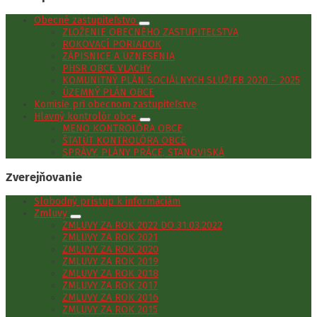
Obecné zastupiteľstvo
ZLOŽENIE OBECNÉHO ZASTUPITEĽSTVA
ROKOVACÍ PORIADOK
ZÁPISNICE A UZNESENIA
PHSR OBCE VLACHY
KOMUNITNÝ PLÁN SOCIÁLNYCH SLUŽIEB 2020 – 2025
ÚZEMNÝ PLÁN OBCE
Komisie pri obecnom zastupiteľstve
Hlavný kontrolór obce
MENO KONTROLÓRA OBCE
ŠTATÚT KONTROLÓRA OBCE
SPRÁVY, PLÁNY PRÁCE, STANOVISKÁ
Zverejňovanie
Slobodný prístup k informáciám
Zmluvy
ZMLUVY ZA ROK 2022 DO 31.03.2022
ZMLUVY ZA ROK 2021
ZMLUVY ZA ROK 2020
ZMLUVY ZA ROK 2019
ZMLUVY ZA ROK 2018
ZMLUVY ZA ROK 2017
ZMLUVY ZA ROK 2016
ZMLUVY ZA ROK 2015