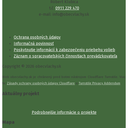
Róbert Klubica
t.č.
0911 229 470
e-mail: info@obecvlachy.sk
Ochrana osobných údajov
Informačná povinnosť
Poskytnutie informácií k zabezpečeniu priebehu volieb
Záznam o spracovateľských činnostiach prevádzkovateľa
Copyright © 2026 obecvlachy.sk
Web obecvlachy.sk je chránený pred botmi nástrojom Cloudflare Turnstile. Viac
tu:
Zásady ochrany osobných údajov Cloudflare
a
Turnstile Privacy Addendum
.
Aktuálny projekt
Podrobnejšie informácie o projekte
Mapa