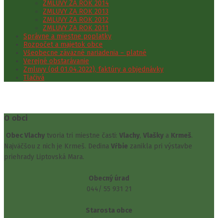
ZMLUVY ZA ROK 2014
ZMLUVY ZA ROK 2013
ZMLUVY ZA ROK 2012
ZMLUVY ZA ROK 2011
Správne a miestne poplatky
Rozpočet a majetok obce
Všeobecne záväzné nariadenia – platné
Verejné obstarávanie
Zmluvy (od 01.04.2022), faktúry a objednávky
Tlačivá
O obci
Obec Vlachy
tvoria tri miestne časti:
Vlachy
,
Vlašky
a
Krmeš
.
Najväčšou z nich je Krmeš. Dedina
Vŕbie
zanikla pri výstavbe
priehrady Liptovská Mara.
Obecný úrad
044/ 55 931 21
Starosta obce