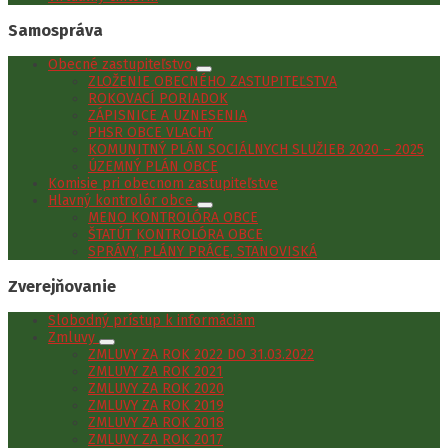
Samospráva
Obecné zastupiteľstvo
ZLOŽENIE OBECNÉHO ZASTUPITEĽSTVA
ROKOVACÍ PORIADOK
ZÁPISNICE A UZNESENIA
PHSR OBCE VLACHY
KOMUNITNÝ PLÁN SOCIÁLNYCH SLUŽIEB 2020 – 2025
ÚZEMNÝ PLÁN OBCE
Komisie pri obecnom zastupiteľstve
Hlavný kontrolór obce
MENO KONTROLÓRA OBCE
ŠTATÚT KONTROLÓRA OBCE
SPRÁVY, PLÁNY PRÁCE, STANOVISKÁ
Zverejňovanie
Slobodný prístup k informáciám
Zmluvy
ZMLUVY ZA ROK 2022 DO 31.03.2022
ZMLUVY ZA ROK 2021
ZMLUVY ZA ROK 2020
ZMLUVY ZA ROK 2019
ZMLUVY ZA ROK 2018
ZMLUVY ZA ROK 2017