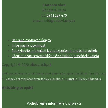
Starosta obce
Róbert Klubica
t.č.
0911 229 470
e-mail: info@obecvlachy.sk
Ochrana osobných údajov
Informačná povinnosť
Poskytnutie informácií k zabezpečeniu priebehu volieb
Záznam o spracovateľských činnostiach prevádzkovateľa
Copyright © 2026 obecvlachy.sk
Web obecvlachy.sk je chránený pred botmi nástrojom Cloudflare Turnstile. Viac
tu:
Zásady ochrany osobných údajov Cloudflare
a
Turnstile Privacy Addendum
.
Aktuálny projekt
Podrobnejšie informácie o projekte