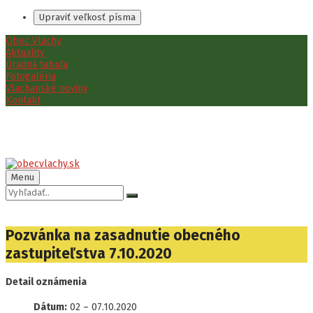
Upraviť veľkosť písma
Preskočiť
Preskočiť
Preskočiť
Obec Vlachy
na
na
na
Aktuality
obsah
ľavý
pätičku
Úradná tabuľa
panel
Fotogaléria
Vlachanské noviny
Kontakt
Menu
Vyhľadávanie:
Pozvánka na zasadnutie obecného
zastupiteľstva 7.10.2020
Detail oznámenia
Dátum:
02
–
07.10.2020