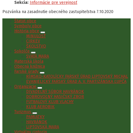
Sekcia:
Informácie pre verejnosť
Pozvánka na zasadnutie obecného zastupiteľstva 7.10.2020
Štatút obce
Symboly obce
História obce
MINULOSŤ
CIRKEV
ŠKOLSTVO
Sokolče
SVÄTÁ MARA
Materská škola
Obecná knižnica
Farské úrady
RÍMSKO-KATOLÍCKY FARSKÝ ÚRAD LIPTOVSKÝ MICHAL
EVANJELICKÝ FARSKÝ ÚRAD A. V. PARTIZÁNSKA ĽUPČA
Organizácie
DIVADELNÝ SÚBOR HAVRÁNOK
DOBROVOĽNÝ HASIČSKÝ ZBOR
FUTBALOVÝ KLUB VLACHY
KLUB AEROBIK
Turizmus
PAMIATKY
HAVRÁNOK
LIPTOVSKÁ MARA
Virtuálny cintorín