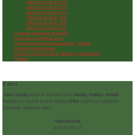
ZMLUVY ZA ROK 2016
ZMLUVY ZA ROK 2015
ZMLUVY ZA ROK 2014
ZMLUVY ZA ROK 2013
ZMLUVY ZA ROK 2012
ZMLUVY ZA ROK 2011
Správne a miestne poplatky
Rozpočet a majetok obce
Všeobecne záväzné nariadenia – platné
Verejné obstarávanie
Zmluvy (od 01.04.2022), faktúry a objednávky
Tlačivá
O obci
Obec Vlachy
tvoria tri miestne časti:
Vlachy
,
Vlašky
a
Krmeš
.
Najväčšou z nich je Krmeš. Dedina
Vŕbie
zanikla pri výstavbe
priehrady Liptovská Mara.
Obecný úrad
044/ 55 931 21