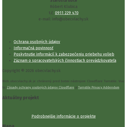
Starosta obce
Róbert Klubica
t.č.
0911 229 470
e-mail: info@obecvlachy.sk
Ochrana osobných údajov
Informačná povinnosť
Poskytnutie informácií k zabezpečeniu priebehu volieb
Záznam o spracovateľských činnostiach prevádzkovateľa
Copyright © 2026 obecvlachy.sk
Web obecvlachy.sk je chránený pred botmi nástrojom Cloudflare Turnstile. Viac
tu:
Zásady ochrany osobných údajov Cloudflare
a
Turnstile Privacy Addendum
.
Aktuálny projekt
Podrobnejšie informácie o projekte
Mapa