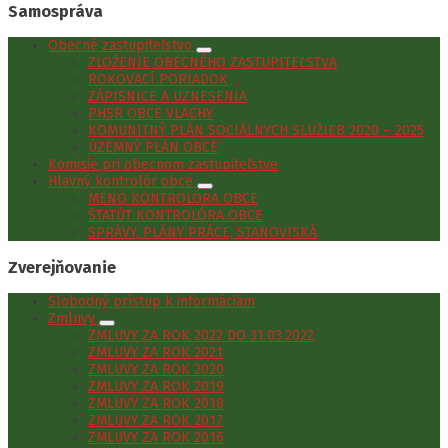
Samospráva
Obecné zastupiteľstvo
ZLOŽENIE OBECNÉHO ZASTUPITEĽSTVA
ROKOVACÍ PORIADOK
ZÁPISNICE A UZNESENIA
PHSR OBCE VLACHY
KOMUNITNÝ PLÁN SOCIÁLNYCH SLUŽIEB 2020 – 2025
ÚZEMNÝ PLÁN OBCE
Komisie pri obecnom zastupiteľstve
Hlavný kontrolór obce
MENO KONTROLÓRA OBCE
ŠTATÚT KONTROLÓRA OBCE
SPRÁVY, PLÁNY PRÁCE, STANOVISKÁ
Zverejňovanie
Slobodný prístup k informáciám
Zmluvy
ZMLUVY ZA ROK 2022 DO 31.03.2022
ZMLUVY ZA ROK 2021
ZMLUVY ZA ROK 2020
ZMLUVY ZA ROK 2019
ZMLUVY ZA ROK 2018
ZMLUVY ZA ROK 2017
ZMLUVY ZA ROK 2016