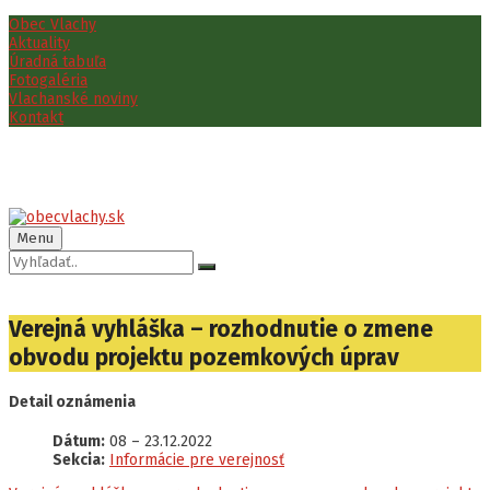
Preskočiť
Preskočiť
Preskočiť
Obec Vlachy
na
na
na
Aktuality
obsah
ľavý
pätičku
Úradná tabuľa
panel
Fotogaléria
Vlachanské noviny
Kontakt
Menu
Vyhľadávanie:
Verejná vyhláška – rozhodnutie o zmene
obvodu projektu pozemkových úprav
Detail oznámenia
Dátum:
08
–
23.12.2022
Sekcia:
Informácie pre verejnosť