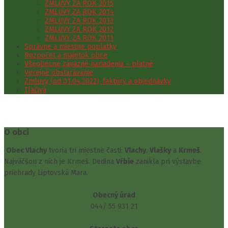
ZMLUVY ZA ROK 2015
ZMLUVY ZA ROK 2014
ZMLUVY ZA ROK 2013
ZMLUVY ZA ROK 2012
ZMLUVY ZA ROK 2011
Správne a miestne poplatky
Rozpočet a majetok obce
Všeobecne záväzné nariadenia – platné
Verejné obstarávanie
Zmluvy (od 01.04.2022), faktúry a objednávky
Tlačivá
O obci
Obec Vlachy
tvoria tri miestne časti:
Vlachy
,
Vlašky
a
Krmeš
.
Najväčšou z nich je Krmeš. Dedina
Vŕbie
zanikla pri výstavbe
priehrady Liptovská Mara.
Obecný úrad
044/ 55 931 21