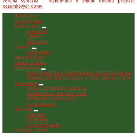
Verejná vyhláška – rozhodnutie o zmene obvodu projektu
pozemkových úprav
Štatút obce
Symboly obce
História obce
MINULOSŤ
CIRKEV
ŠKOLSTVO
Sokolče
SVÄTÁ MARA
Materská škola
Obecná knižnica
Farské úrady
RÍMSKO-KATOLÍCKY FARSKÝ ÚRAD LIPTOVSKÝ MICHAL
EVANJELICKÝ FARSKÝ ÚRAD A. V. PARTIZÁNSKA ĽUPČA
Organizácie
DIVADELNÝ SÚBOR HAVRÁNOK
DOBROVOĽNÝ HASIČSKÝ ZBOR
FUTBALOVÝ KLUB VLACHY
KLUB AEROBIK
Turizmus
PAMIATKY
HAVRÁNOK
LIPTOVSKÁ MARA
Virtuálny cintorín