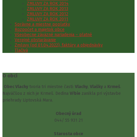
ZMLUVY ZA ROK 2014
ZMLUVY ZA ROK 2013
ZMLUVY ZA ROK 2012
ZMLUVY ZA ROK 2011
Správne a miestne poplatky
Rozpočet a majetok obce
Všeobecne záväzné nariadenia – platné
Verejné obstarávanie
Zmluvy (od 01.04.2022), faktúry a objednávky
Tlačivá
O obci
Obec Vlachy
tvoria tri miestne časti:
Vlachy
,
Vlašky
a
Krmeš
.
Najväčšou z nich je Krmeš. Dedina
Vŕbie
zanikla pri výstavbe
priehrady Liptovská Mara.
Obecný úrad
044/ 55 931 21
Starosta obce