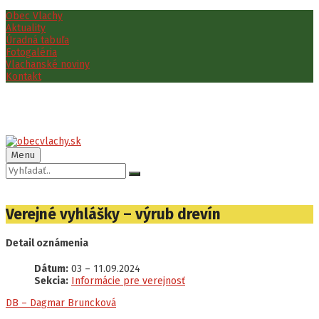
Preskočiť
Preskočiť
Preskočiť
Obec Vlachy
na
na
na
Aktuality
obsah
ľavý
pätičku
Úradná tabuľa
panel
Fotogaléria
Vlachanské noviny
Kontakt
Menu
Vyhľadávanie:
Verejné vyhlášky – výrub drevín
Detail oznámenia
Dátum:
03
–
11.09.2024
Sekcia:
Informácie pre verejnosť
DB – Dagmar Bruncková