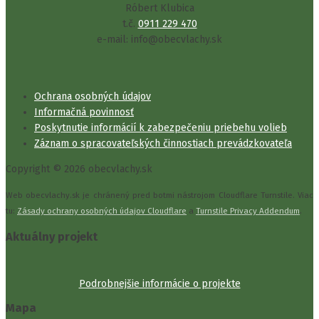
Róbert Klubica
t.č.
0911 229 470
e-mail: info@obecvlachy.sk
Ochrana osobných údajov
Informačná povinnosť
Poskytnutie informácií k zabezpečeniu priebehu volieb
Záznam o spracovateľských činnostiach prevádzkovateľa
Copyright © 2026 obecvlachy.sk
Web obecvlachy.sk je chránený pred botmi nástrojom Cloudflare Turnstile. Viac
tu:
Zásady ochrany osobných údajov Cloudflare
a
Turnstile Privacy Addendum
.
Aktuálny projekt
Podrobnejšie informácie o projekte
Mapa