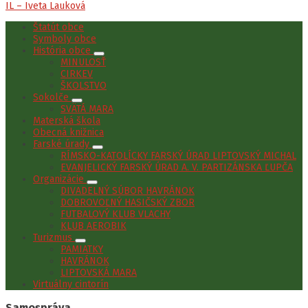
IL – Iveta Lauková
Štatút obce
Symboly obce
História obce
MINULOSŤ
CIRKEV
ŠKOLSTVO
Sokolče
SVÄTÁ MARA
Materská škola
Obecná knižnica
Farské úrady
RÍMSKO-KATOLÍCKY FARSKÝ ÚRAD LIPTOVSKÝ MICHAL
EVANJELICKÝ FARSKÝ ÚRAD A. V. PARTIZÁNSKA ĽUPČA
Organizácie
DIVADELNÝ SÚBOR HAVRÁNOK
DOBROVOĽNÝ HASIČSKÝ ZBOR
FUTBALOVÝ KLUB VLACHY
KLUB AEROBIK
Turizmus
PAMIATKY
HAVRÁNOK
LIPTOVSKÁ MARA
Virtuálny cintorín
Samospráva