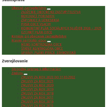
Obecné zastupiteľstvo
ZLOŽENIE OBECNÉHO ZASTUPITEĽSTVA
ROKOVACÍ PORIADOK
ZÁPISNICE A UZNESENIA
PHSR OBCE VLACHY
KOMUNITNÝ PLÁN SOCIÁLNYCH SLUŽIEB 2020 – 2025
ÚZEMNÝ PLÁN OBCE
Komisie pri obecnom zastupiteľstve
Hlavný kontrolór obce
MENO KONTROLÓRA OBCE
ŠTATÚT KONTROLÓRA OBCE
SPRÁVY, PLÁNY PRÁCE, STANOVISKÁ
Zverejňovanie
Slobodný prístup k informáciám
Zmluvy
ZMLUVY ZA ROK 2022 DO 31.03.2022
ZMLUVY ZA ROK 2021
ZMLUVY ZA ROK 2020
ZMLUVY ZA ROK 2019
ZMLUVY ZA ROK 2018
ZMLUVY ZA ROK 2017
ZMLUVY ZA ROK 2016
ZMLUVY ZA ROK 2015