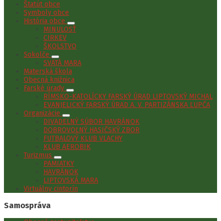
Štatút obce
Symboly obce
História obce
MINULOSŤ
CIRKEV
ŠKOLSTVO
Sokolče
SVÄTÁ MARA
Materská škola
Obecná knižnica
Farské úrady
RÍMSKO-KATOLÍCKY FARSKÝ ÚRAD LIPTOVSKÝ MICHAL
EVANJELICKÝ FARSKÝ ÚRAD A. V. PARTIZÁNSKA ĽUPČA
Organizácie
DIVADELNÝ SÚBOR HAVRÁNOK
DOBROVOĽNÝ HASIČSKÝ ZBOR
FUTBALOVÝ KLUB VLACHY
KLUB AEROBIK
Turizmus
PAMIATKY
HAVRÁNOK
LIPTOVSKÁ MARA
Virtuálny cintorín
Samospráva