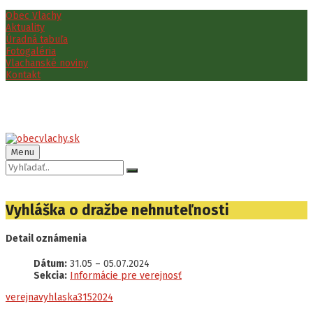
Preskočiť
Preskočiť
Preskočiť
Obec Vlachy
na
na
na
Aktuality
obsah
ľavý
pätičku
Úradná tabuľa
panel
Fotogaléria
Vlachanské noviny
Kontakt
Menu
Vyhľadávanie:
Vyhláška o dražbe nehnuteľnosti
Detail oznámenia
Dátum:
31.05
–
05.07.2024
Sekcia:
Informácie pre verejnosť
verejnavyhlaska3152024