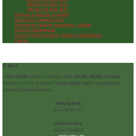
ZMLUVY ZA ROK 2012
ZMLUVY ZA ROK 2011
Správne a miestne poplatky
Rozpočet a majetok obce
Všeobecne záväzné nariadenia – platné
Verejné obstarávanie
Zmluvy (od 01.04.2022), faktúry a objednávky
Tlačivá
O obci
Obec Vlachy
tvoria tri miestne časti:
Vlachy
,
Vlašky
a
Krmeš
.
Najväčšou z nich je Krmeš. Dedina
Vŕbie
zanikla pri výstavbe
priehrady Liptovská Mara.
Obecný úrad
044/ 55 931 21
Starosta obce
Róbert Klubica