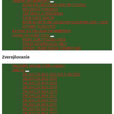
Obecné zastupiteľstvo
ZLOŽENIE OBECNÉHO ZASTUPITEĽSTVA
ROKOVACÍ PORIADOK
ZÁPISNICE A UZNESENIA
PHSR OBCE VLACHY
KOMUNITNÝ PLÁN SOCIÁLNYCH SLUŽIEB 2020 – 2025
ÚZEMNÝ PLÁN OBCE
Komisie pri obecnom zastupiteľstve
Hlavný kontrolór obce
MENO KONTROLÓRA OBCE
ŠTATÚT KONTROLÓRA OBCE
SPRÁVY, PLÁNY PRÁCE, STANOVISKÁ
Zverejňovanie
Slobodný prístup k informáciám
Zmluvy
ZMLUVY ZA ROK 2022 DO 31.03.2022
ZMLUVY ZA ROK 2021
ZMLUVY ZA ROK 2020
ZMLUVY ZA ROK 2019
ZMLUVY ZA ROK 2018
ZMLUVY ZA ROK 2017
ZMLUVY ZA ROK 2016
ZMLUVY ZA ROK 2015
ZMLUVY ZA ROK 2014
ZMLUVY ZA ROK 2013