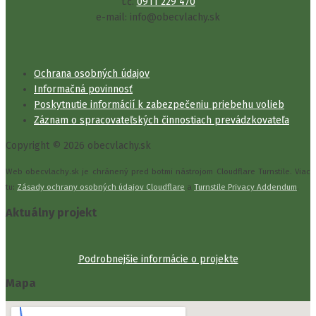
t.č.
0911 229 470
e-mail: info@obecvlachy.sk
Ochrana osobných údajov
Informačná povinnosť
Poskytnutie informácií k zabezpečeniu priebehu volieb
Záznam o spracovateľských činnostiach prevádzkovateľa
Copyright © 2026 obecvlachy.sk
Web obecvlachy.sk je chránený pred botmi nástrojom Cloudflare Turnstile. Viac
tu:
Zásady ochrany osobných údajov Cloudflare
a
Turnstile Privacy Addendum
.
Aktuálny projekt
Podrobnejšie informácie o projekte
Mapa