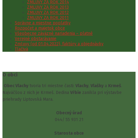
ZMLUVY ZA ROK 2014
ZMLUVY ZA ROK 2013
ZMLUVY ZA ROK 2012
ZMLUVY ZA ROK 2011
Správne a miestne poplatky
Rozpočet a majetok obce
Všeobecne záväzné nariadenia – platné
Verejné obstarávanie
Zmluvy (od 01.04.2022), faktúry a objednávky
Tlačivá
O obci
Obec Vlachy
tvoria tri miestne časti:
Vlachy
,
Vlašky
a
Krmeš
.
Najväčšou z nich je Krmeš. Dedina
Vŕbie
zanikla pri výstavbe
priehrady Liptovská Mara.
Obecný úrad
044/ 55 931 21
Starosta obce