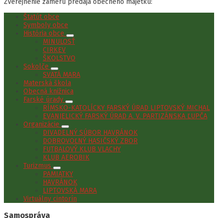
Zverejnenie zámeru predaja obecného majetku:
Štatút obce
Symboly obce
História obce
MINULOSŤ
CIRKEV
ŠKOLSTVO
Sokolče
SVÄTÁ MARA
Materská škola
Obecná knižnica
Farské úrady
RÍMSKO-KATOLÍCKY FARSKÝ ÚRAD LIPTOVSKÝ MICHAL
EVANJELICKÝ FARSKÝ ÚRAD A. V. PARTIZÁNSKA ĽUPČA
Organizácie
DIVADELNÝ SÚBOR HAVRÁNOK
DOBROVOĽNÝ HASIČSKÝ ZBOR
FUTBALOVÝ KLUB VLACHY
KLUB AEROBIK
Turizmus
PAMIATKY
HAVRÁNOK
LIPTOVSKÁ MARA
Virtuálny cintorín
Samospráva