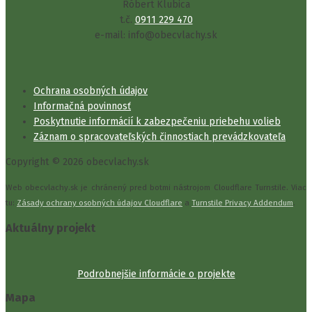
Róbert Klubica
t.č.
0911 229 470
e-mail: info@obecvlachy.sk
Ochrana osobných údajov
Informačná povinnosť
Poskytnutie informácií k zabezpečeniu priebehu volieb
Záznam o spracovateľských činnostiach prevádzkovateľa
Copyright © 2026 obecvlachy.sk
Web obecvlachy.sk je chránený pred botmi nástrojom Cloudflare Turnstile. Viac
tu:
Zásady ochrany osobných údajov Cloudflare
a
Turnstile Privacy Addendum
.
Aktuálny projekt
Podrobnejšie informácie o projekte
Mapa