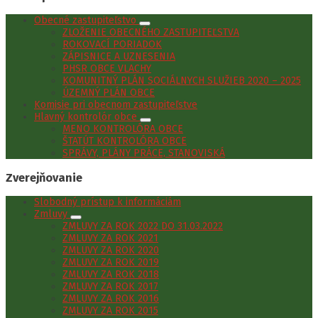
Obecné zastupiteľstvo
ZLOŽENIE OBECNÉHO ZASTUPITEĽSTVA
ROKOVACÍ PORIADOK
ZÁPISNICE A UZNESENIA
PHSR OBCE VLACHY
KOMUNITNÝ PLÁN SOCIÁLNYCH SLUŽIEB 2020 – 2025
ÚZEMNÝ PLÁN OBCE
Komisie pri obecnom zastupiteľstve
Hlavný kontrolór obce
MENO KONTROLÓRA OBCE
ŠTATÚT KONTROLÓRA OBCE
SPRÁVY, PLÁNY PRÁCE, STANOVISKÁ
Zverejňovanie
Slobodný prístup k informáciám
Zmluvy
ZMLUVY ZA ROK 2022 DO 31.03.2022
ZMLUVY ZA ROK 2021
ZMLUVY ZA ROK 2020
ZMLUVY ZA ROK 2019
ZMLUVY ZA ROK 2018
ZMLUVY ZA ROK 2017
ZMLUVY ZA ROK 2016
ZMLUVY ZA ROK 2015