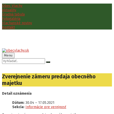
Preskočiť
Preskočiť
Preskočiť
Obec Vlachy
na
na
na
Aktuality
obsah
ľavý
pätičku
Úradná tabuľa
panel
Fotogaléria
Vlachanské noviny
Kontakt
Menu
Vyhľadávanie:
Zverejnenie zámeru predaja obecného
majetku
Detail oznámenia
Dátum:
30.04
–
17.05.2021
Sekcia:
Informácie pre verejnosť